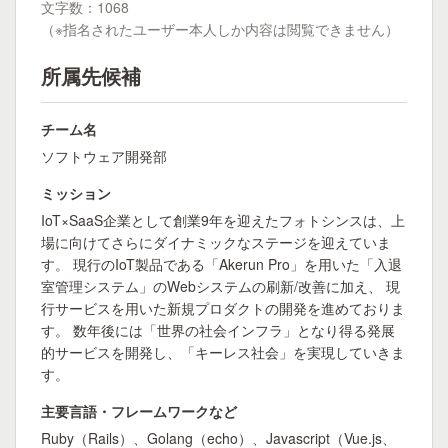
文字数：1068
（※指名されたユーザー本人しか内容は閲覧できません）
所属先候補
チーム名
ソフトウェア開発部
ミッション
IoT×SaaS企業として創業9年を迎えたフォトシンスは、上
場に向けてさらにダイナミックなステージを迎えていま
す。 現行のIoT製品である「Akerun Pro」を用いた「入退
室管理システム」のWebシステムの刷新/改善に加え、 現
行サービスを用いた新規プロダクトの開発を進めておりま
す。 数年後には「世界の社会インフラ」となり得る発展
的サービスを開発し、「キーレス社会」を実現していきま
す。
主要言語・フレームワークなど
Ruby（Rails）、Golang（echo）、Javascript（Vue.js、