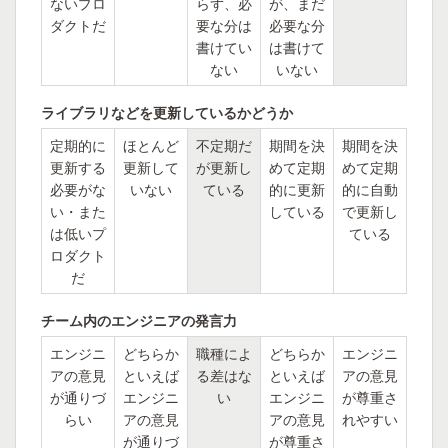
ないプロ
らず、必
が、まだ
ダクトだ
要な分は
必要な分
書けてい
は書けて
ない
いない
ライブラリなどを更新しているかどうか
定期的に
ほとんど
不定期だ
期間を決
期間を決
更新する
更新して
が更新し
めて定期
めて定期
必要がな
いない
ている
的に更新
的に自動
い・また
している
で更新し
は低いプ
ている
ロダクト
だ
チーム内のエンジニアの発言力
エンジニ
どちらか
職種によ
どちらか
エンジニ
アの意見
といえば
る差はな
といえば
アの意見
が通りづ
エンジニ
い
エンジニ
が尊重さ
らい
アの意見
アの意見
れやすい
が通りづ
が尊重さ