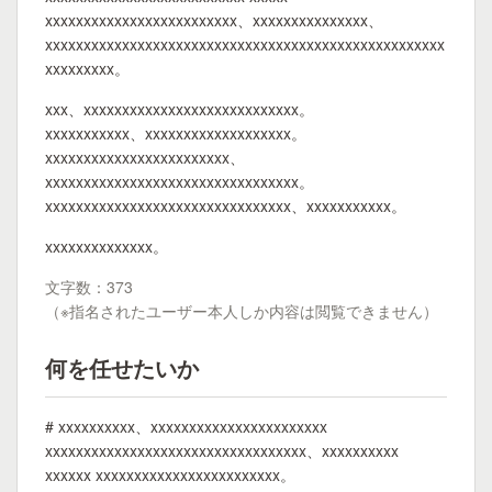
xxxxxxxxxxxxxxxxxxxxxxxxx、xxxxxxxxxxxxxxx、
xxxxxxxxxxxxxxxxxxxxxxxxxxxxxxxxxxxxxxxxxxxxxxxxxxxx
xxxxxxxxx。
xxx、xxxxxxxxxxxxxxxxxxxxxxxxxxxx。
xxxxxxxxxxx、xxxxxxxxxxxxxxxxxxx。
xxxxxxxxxxxxxxxxxxxxxxxx、
xxxxxxxxxxxxxxxxxxxxxxxxxxxxxxxxx。
xxxxxxxxxxxxxxxxxxxxxxxxxxxxxxxx、xxxxxxxxxxx。
xxxxxxxxxxxxxx。
文字数：373
（※指名されたユーザー本人しか内容は閲覧できません）
何を任せたいか
# xxxxxxxxxx、xxxxxxxxxxxxxxxxxxxxxxx
xxxxxxxxxxxxxxxxxxxxxxxxxxxxxxxxxx、xxxxxxxxxx
xxxxxx xxxxxxxxxxxxxxxxxxxxxxxx。