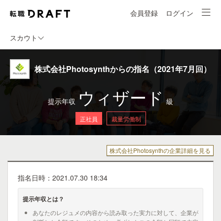
会員登録
ログイン
スカウト
株式会社Photosynthからの指名（2021年7月回）
ウィザード
提示年収
級
正社員
裁量労働制
株式会社Photosynthの企業詳細を見る
指名日時：2021.07.30 18:34
提示年収とは？
あなたのレジュメの内容から読み取った実力に対して、企業が