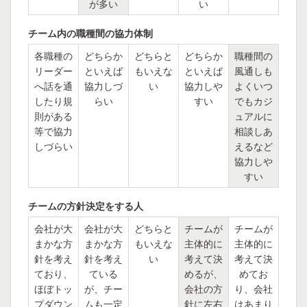
が多い
い
チーム内の職種間の協力体制
各職種の
どちらか
どちらと
どちらか
職種間の
リーダー
といえば
もいえな
といえば
風通しも
へ話を通
協力しづ
い
協力しや
よくいつ
したり規
らい
すい
でもカジ
則がある
ュアルに
等で協力
相談しあ
しづらい
えるなど
協力しや
すい
チームの方針決定をする人
会社が大
会社が大
どちらと
チームが
チームが
まかな方
まかな方
もいえな
主体的に
主体的に
針を考え
針を考え
い
考えて決
考えて決
ており、
ている
めるが、
めてお
ほぼトッ
が、チー
会社の方
り、会社
プダウン
ムも一定
針に左右
はあまり