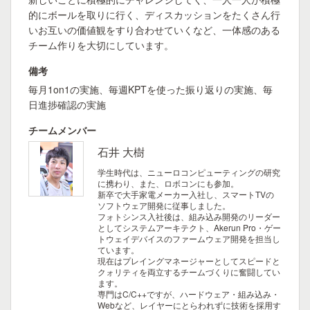
的にボールを取りに行く、ディスカッションをたくさん行
いお互いの価値観をすり合わせていくなど、一体感のある
チーム作りを大切にしています。
備考
毎月1on1の実施、毎週KPTを使った振り返りの実施、毎
日進捗確認の実施
チームメンバー
石井 大樹
学生時代は、ニューロコンピューティングの研究
に携わり、また、ロボコンにも参加。
新卒で大手家電メーカー入社し、スマートTVの
ソフトウェア開発に従事しました。
フォトシンス入社後は、組み込み開発のリーダー
としてシステムアーキテクト、Akerun Pro・ゲー
トウェイデバイスのファームウェア開発を担当し
ています。
現在はプレイングマネージャーとしてスピードと
クォリティを両立するチームづくりに奮闘してい
ます。
専門はC/C++ですが、ハードウェア・組み込み・
Webなど、レイヤーにとらわれずに技術を採用す