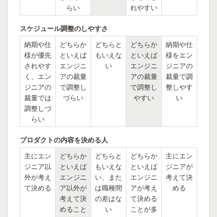
らい
れやすい
スケジュール調整のしやすさ
納期や仕
どちらか
どちらと
どちらか
納期や仕
様が優先
といえば
もいえな
といえば
様をエン
されやす
エンジニ
い
エンジニ
ジニアの
く、エン
アの裁量
アの裁量
裁量で調
ジニアの
で調整し
で調整し
整しやす
裁量では
づらい
やすい
い
調整しづ
らい
プロダクトの内容を決める人
主にエン
どちらか
どちらと
どちらか
主にエン
ジニア以
といえば
もいえな
といえば
ジニアが
外が考え
エンジニ
い、また
エンジニ
考えて決
て決める
ア以外が
は職種間
アが考え
める
考えて決
の差はな
て決める
めること
い
ことが多