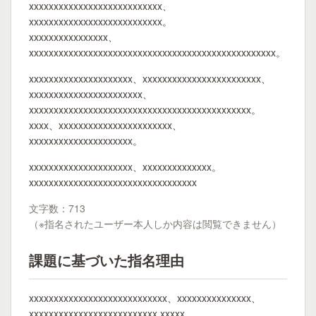
xxxxxxxxxxxxxxxxxxxxxxxxxxx、
xxxxxxxxxxxxxxxxxxxxxxxxxxx。
xxxxxxxxxxxxxxxx、
xxxxxxxxxxxxxxxxxxxxxxxxxxxxxxxxxxxxxxxxxxxxxxxxxx。
xxxxxxxxxxxxxxxxxxxxx、xxxxxxxxxxxxxxxxxxxxxxxx、
xxxxxxxxxxxxxxxxxxxxxxx、
xxxxxxxxxxxxxxxxxxxxxxxxxxxxxxxxxxxxxxxxxxxxx。
xxxx、xxxxxxxxxxxxxxxxxxxxxxx、
xxxxxxxxxxxxxxxxxxxxx。
xxxxxxxxxxxxxxxxxxxxx、xxxxxxxxxxxxxx。
xxxxxxxxxxxxxxxxxxxxxxxxxxxxxxxxxx
文字数：713
（※指名されたユーザー本人しか内容は閲覧できません）
課題に基づいた指名理由
xxxxxxxxxxxxxxxxxxxxxxxxxxxx、xxxxxxxxxxxxxxx、
xxxxxxxxxxxxxxxxxxxxxxxxxx xxxxx