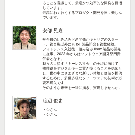
ることを意識して、最適かつ効率的な開発を目指
しています。
最高にわくわくするプロダクト開発を日々楽しん
でいます。
安部 晃嘉
複合機の組み込み FW 開発がキャリアのスター
ト。複合機以外にも IoT 製品開発も複数経験。
フォトシンス入社後、組み込み linux 製品の開発
に従事。2023 年からはソフトウェア開発部門責
任者となる。
我々の目指す「キーレス社会」の実現に向けて、
物理鍵をデジタルキーに置き換えることを始めと
し、世の中にさまざまな新しい体験と価値を提供
するために、多種多様なソフトウェアの技術が必
要不可欠です。
そのような未来を一緒に描き、実現しませんか。
渡辺 俊史
トシさん
トシさん