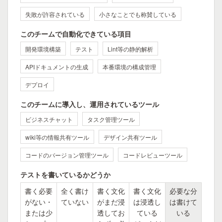
失敗が許容されている
小さなことでも称賛している
このチームで自動化できている項目
開発環境構築
テスト
Lint等の静的解析
APIドキュメントの生成
本番環境の構成管理
デプロイ
このチームに導入し、運用されているツール
ビジネスチャット
タスク管理ツール
wiki等の情報共有ツール
デザイン共有ツール
コードのバージョン管理ツール
コードレビューツール
テストを書いているかどうか
書く必要
全く書け
書く文化
書く文化
必要な分
がない・
ていない
がまだ浸
は浸透し
は書けて
または少
透してお
ている
いる