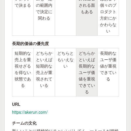
で決まる
の範囲内
される面
個々のプ
で決定に
もある
ロダクト
関わる
方針にか
かわらな
い
長期的価値の優先度
短期的な
どちらか
どちらと
どちらか
長期的な
売上を重
といえば
もいえな
といえば
ユーザ価
視せざる
短期的な
い
長期的な
値が重視
を得ない
売上が重
ユーザ価
できてい
状態であ
視されて
値を重視
る
る
いる
できてい
る
URL
https://akerun.com/
チームの文化
新しいことに積極的にチャレンジしてく、一人一人が積極