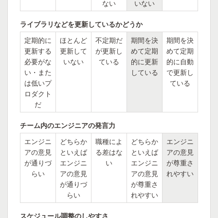
ない
いない
ライブラリなどを更新しているかどうか
定期的に
ほとんど
不定期だ
期間を決
期間を決
更新する
更新して
が更新し
めて定期
めて定期
必要がな
いない
ている
的に更新
的に自動
い・また
している
で更新し
は低いプ
ている
ロダクト
だ
チーム内のエンジニアの発言力
エンジニ
どちらか
職種によ
どちらか
エンジニ
アの意見
といえば
る差はな
といえば
アの意見
が通りづ
エンジニ
い
エンジニ
が尊重さ
らい
アの意見
アの意見
れやすい
が通りづ
が尊重さ
らい
れやすい
スケジュール調整のしやすさ