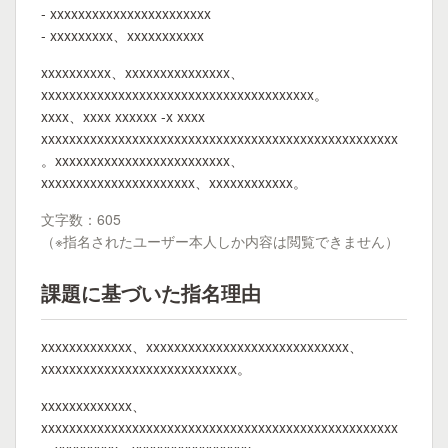
- xxxxxxxxxxxxxxxxxxxxxxx
- xxxxxxxxx、xxxxxxxxxxx
xxxxxxxxxx、xxxxxxxxxxxxxxx、
xxxxxxxxxxxxxxxxxxxxxxxxxxxxxxxxxxxxxxx。
xxxx、xxxx xxxxxx -x xxxx
xxxxxxxxxxxxxxxxxxxxxxxxxxxxxxxxxxxxxxxxxxxxxxxxxxx
。xxxxxxxxxxxxxxxxxxxxxxxxx、
xxxxxxxxxxxxxxxxxxxxxx、xxxxxxxxxxxx。
文字数：605
（※指名されたユーザー本人しか内容は閲覧できません）
課題に基づいた指名理由
xxxxxxxxxxxxx、xxxxxxxxxxxxxxxxxxxxxxxxxxxxx、
xxxxxxxxxxxxxxxxxxxxxxxxxxxx。
xxxxxxxxxxxxx、
xxxxxxxxxxxxxxxxxxxxxxxxxxxxxxxxxxxxxxxxxxxxxxxxxxx