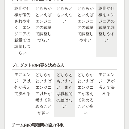
納期や仕
どちらか
どちらと
どちらか
納期や仕
様が優先
といえば
もいえな
といえば
様をエン
されやす
エンジニ
い
エンジニ
ジニアの
く、エン
アの裁量
アの裁量
裁量で調
ジニアの
で調整し
で調整し
整しやす
裁量では
づらい
やすい
い
調整しづ
らい
プロダクトの内容を決める人
主にエン
どちらか
どちらと
どちらか
主にエン
ジニア以
といえば
もいえな
といえば
ジニアが
外が考え
エンジニ
い、また
エンジニ
考えて決
て決める
ア以外が
は職種間
アが考え
める
考えて決
の差はな
て決める
めること
い
ことが多
が多い
い
チーム内の職種間の協力体制