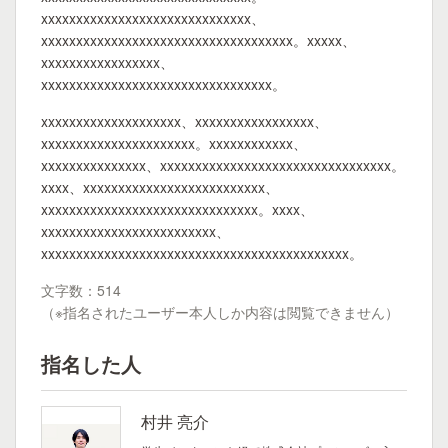
xxxxxxxxxxxxxxxxxxxxxxxxxxxxxx、
xxxxxxxxxxxxxxxxxxxxxxxxxxxxxxxxxxxx。xxxxx、
xxxxxxxxxxxxxxxxx、
xxxxxxxxxxxxxxxxxxxxxxxxxxxxxxxxx。
xxxxxxxxxxxxxxxxxxxx、xxxxxxxxxxxxxxxxx、
xxxxxxxxxxxxxxxxxxxxxx。xxxxxxxxxxxx、
xxxxxxxxxxxxxxx、xxxxxxxxxxxxxxxxxxxxxxxxxxxxxxxxx。
xxxx、xxxxxxxxxxxxxxxxxxxxxxxxxx、
xxxxxxxxxxxxxxxxxxxxxxxxxxxxxxx。xxxx、
xxxxxxxxxxxxxxxxxxxxxxxxx、
xxxxxxxxxxxxxxxxxxxxxxxxxxxxxxxxxxxxxxxxxxxx。
文字数：514
（※指名されたユーザー本人しか内容は閲覧できません）
指名した人
村井 亮介