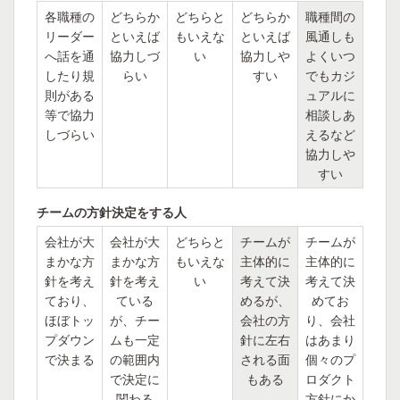
各職種の
どちらか
どちらと
どちらか
職種間の
リーダー
といえば
もいえな
といえば
風通しも
へ話を通
協力しづ
い
協力しや
よくいつ
したり規
らい
すい
でもカジ
則がある
ュアルに
等で協力
相談しあ
しづらい
えるなど
協力しや
すい
チームの方針決定をする人
会社が大
会社が大
どちらと
チームが
チームが
まかな方
まかな方
もいえな
主体的に
主体的に
針を考え
針を考え
い
考えて決
考えて決
ており、
ている
めるが、
めてお
ほぼトッ
が、チー
会社の方
り、会社
プダウン
ムも一定
針に左右
はあまり
で決まる
の範囲内
される面
個々のプ
で決定に
もある
ロダクト
関わる
方針にか