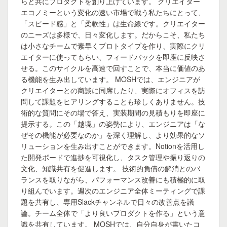
らと共にプロダクトを創り上げています。 クリエイター
エコノミーという変化の速い市場で戦う私たちにとって、
「スピード感」と「柔軟性」は生命線です。クリエイター
のニーズは多様で、日々変化します。だからこそ、私たち
は小さなチームで素早くプロトタイプを作り、実際にクリ
エイターに使ってもらい、フィードバックを即座に反映さ
せる。このサイクルを高速で回すことで、本当に価値のあ
る機能を生み出しています。 MOSHでは、エンジニアが
クリエイターとの商談に同席したり、実際にオフィスを訪
問して課題をヒアリングすることも珍しくありません。技
術的な質問にその場で答え、実装期間の見積もりを即座に
提示する。この「越境」の姿勢により、エンジニアは「な
ぜその機能が必要なのか」を深く理解し、より効果的なソ
リューションを生み出すことができます。Notionを活用し
た開発ボードで進捗を可視化し、タスク管理や振り返りの
文化、知識共有を促進します。 技術的負債の解消とのバ
ランスを取りながら、パフォーマンス改善にも積極的に取
り組んでいます。週次のエンジニア全体ミーティングで課
題を共有し、専用Slackチャンネルで日々の改善点を議
論。チーム全体で「より良いプロダクトを作る」という意
識を共有しています。 MOSHでは、自分自身が書いたコ