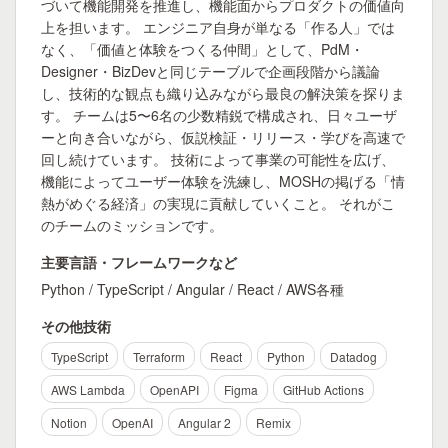
づいて機能開発を推進し、機能面からプロダクトの価値向
上を担います。 エンジニア自身が単なる「作る人」では
なく、「価値と体験をつくる仲間」として、PdM・
Designer・BizDevと同じテーブルで企画段階から議論
し、技術的な観点も織り込みながら最良の解決策を探りま
す。 チームは5〜6名の少数精鋭で構成され、日々ユーザ
ーと向き合いながら、仮説検証・リリース・学びを高速で
回し続けています。 技術によって事業の可能性を広げ、
機能によってユーザー体験を洗練し、MOSHの掲げる「情
熱がめぐる経済」の実現に貢献していくこと。 それがこ
のチームのミッションです。
主要言語・フレームワークなど
Python / TypeScript / Angular / React / AWS各種
その他技術
TypeScript
Terraform
React
Python
Datadog
AWS Lambda
OpenAPI
Figma
GitHub Actions
Notion
OpenAI
Angular 2
Remix