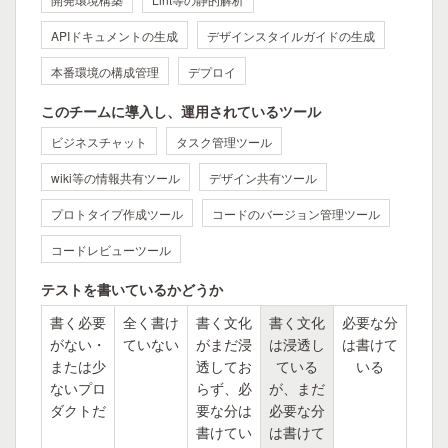
APIドキュメントの生成
デザインスタイルガイドの生成
本番環境の構成管理
デプロイ
このチームに導入し、運用されているツール
ビジネスチャット
タスク管理ツール
wiki等の情報共有ツール
デザイン共有ツール
プロトタイプ作成ツール
コードのバージョン管理ツール
コードレビューツール
テストを書いているかどうか
書く必要
全く書け
書く文化
書く文化
必要な分
がない・
ていない
がまだ浸
は浸透し
は書けて
または少
透してお
ている
いる
ないプロ
らず、必
が、まだ
ダクトだ
要な分は
必要な分
書けてい
は書けて