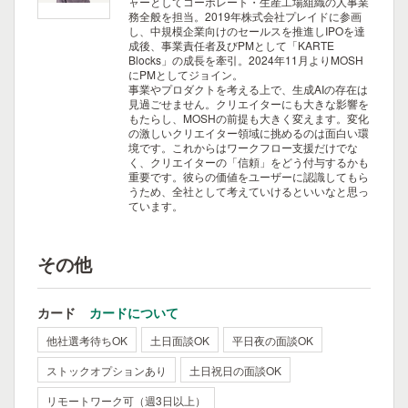
ャーとしてコーポレート・生産工場組織の人事業
務全般を担当。2019年株式会社プレイドに参画
し、中規模企業向けのセールスを推進しIPOを達
成後、事業責任者及びPMとして「KARTE
Blocks」の成長を牽引。2024年11月よりMOSH
にPMとしてジョイン。
事業やプロダクトを考える上で、生成AIの存在は
見過ごせません。クリエイターにも大きな影響を
もたらし、MOSHの前提も大きく変えます。変化
の激しいクリエイター領域に挑めるのは面白い環
境です。これからはワークフロー支援だけでな
く、クリエイターの「信頼」をどう付与するかも
重要です。彼らの価値をユーザーに認識してもら
うため、全社として考えていけるといいなと思っ
ています。
その他
カード
カードについて
他社選考待ちOK
土日面談OK
平日夜の面談OK
ストックオプションあり
土日祝日の面談OK
リモートワーク可（週3日以上）