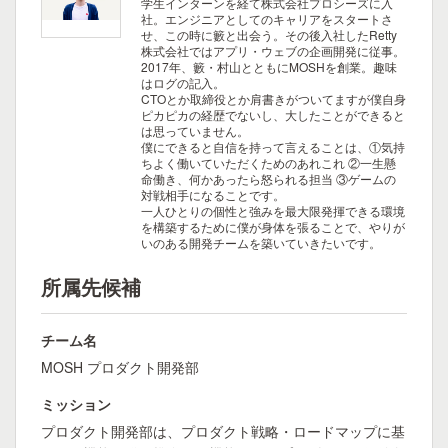
学生インターンを経て株式会社プロシーズに入
社。エンジニアとしてのキャリアをスタートさ
せ、この時に籔と出会う。その後入社したRetty
株式会社ではアプリ・ウェブの企画開発に従事。
2017年、籔・村山とともにMOSHを創業。趣味
はログの記入。
CTOとか取締役とか肩書きがついてますが僕自身
ピカピカの経歴でないし、大したことができると
は思っていません。
僕にできると自信を持って言えることは、①気持
ちよく働いていただくためのあれこれ ②一生懸
命働き、何かあったら怒られる担当 ③ゲームの
対戦相手になることです。
一人ひとりの個性と強みを最大限発揮できる環境
を構築するために僕が身体を張ることで、やりが
いのある開発チームを築いていきたいです。
所属先候補
チーム名
MOSH プロダクト開発部
ミッション
プロダクト開発部は、プロダクト戦略・ロードマップに基