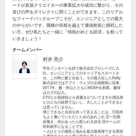
ードが直接クリエイターの事業拡大や成功に繋がり、その
喜びの声をダイレクトに聞くことができます。このリアル
なフィードバックループこそが、エンジニアとしての最大
のやりがいです。職種の垣根を越えて価値創造に挑戦した
い方、ぜひ私たちと一緒に「情熱がめぐる経済」を創って
いきましょう！
チームメンバー
村井 亮介
学生インターンを経て株式会社プロシーズに入
社。エンジニアとしてのキャリアをスタートさ
せ、この時に籔と出会う。その後入社したRetty
株式会社ではアプリ・ウェブの企画開発に従事。
2017年、籔・村山とともにMOSHを創業。趣味
はログの記入。
CTOとか取締役とか肩書きがついてますが僕自身
ピカピカの経歴でないし、大したことができると
は思っていません。
僕にできると自信を持って言えることは、①気持
ちよく働いていただくためのあれこれ ②一生懸
命働き、何かあったら怒られる担当 ③ゲームの
対戦相手になることです。
一人ひとりの個性と強みを最大限発揮できる環境
を構築するために僕が身体を張ることで、やりが