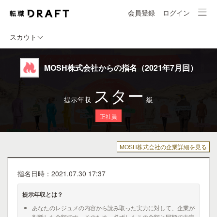
会員登録
ログイン
スカウト
MOSH株式会社からの指名（2021年7月回）
スター
提示年収
級
正社員
MOSH株式会社の企業詳細を見る
指名日時：2021.07.30 17:37
提示年収とは？
あなたのレジュメの内容から読み取った実力に対して、企業が
判断した金額です。そのため、必ずしもこの金額と同額で内定