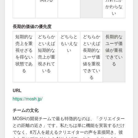
かわらな
い
長期的価値の優先度
短期的な
どちらか
どちらと
どちらか
長期的な
売上を重
といえば
もいえな
といえば
ユーザ価
視せざる
短期的な
い
長期的な
値が重視
を得ない
売上が重
ユーザ価
できてい
状態であ
視されて
値を重視
る
る
いる
できてい
る
URL
https://mosh.jp/
チームの文化
MOSHの開発チームで最も特徴的なのは、「クリエイター
との距離の近さ」です。私たちは単に機能を実装するだけ
でなく、8万人を超えるクリエイターの声を直接聞き、彼