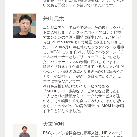
いのある開発チームを築いていきたいです。
兼山 元太
エンジニアとして新卒で楽天、その後クックパッ
ドに入社しました。クックパッド ではレシピ検
索エンジンの企画・開発に従事して、2016年か
らは VP of Search として経営に参画していまし
た。2021年6月11年在籍したクックパッドを退職
し、MOSHにジョインし、現在はバックエンドチ
ームのオーナーとしてリニューアルを中心とし
た、パフォーマンスの改善に尽力しています。
情熱や「好き」を仕事にできている人はまだまだ
少ないし、情熱の原点となるきっかけに出会うこ
とや、心に灯った「好き」を育んでいくことは、
本当に大変なことです。
それを支援し続けていくサービスである
『MOSH』は、素敵なサービスだなと思ったし、
一人ひとりの情熱からユニークなサービスが生ま
れる、その瞬間に立ち会ってみたい。そんな思い
から、クックパッドの育休期間中にMOSHへ参画
することになりました。
大東 寛明
P&Gジャパン合同会社に新卒入社、HRマネージ