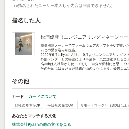
（※指名されたユーザー本人しか内容は閲覧できません）
指名した人
松浦優彦（エンジニアリングマネージャー
映像機器メーカーでファームウェアのソフトをCで書いたり
ムとの繋ぎ込みを担当。
2020年6月にKyash入社。10月よりエンジニアリング
外部ベンダーとの接続により事業を一気に加速させるこ
Kyashは入社前から使っており、自分が便利だと思っ
そのためにはまだまだ課題が山のようにあり、優秀なエ
その他
カード
カードについて
他社選考待ちOK
平日夜の面談OK
リモートワーク可（週3日以上
あなたとマッチする文化
株式会社Kyashの他の文化を見る