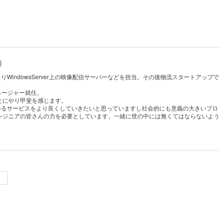
）
WindowsServer上の映像配信サーバーなどを担当。その後物流スタートアップ
マネージャー就任。
とにやり甲斐を感じます。
ているサービスをより良くしていきたいと思っていますし社会的にも意義の大きいプ
ンジニアの皆さんの力を必要としています。一緒に世の中には無くてはならないよ
）