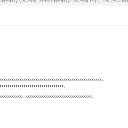
が提示年収より高い金額、約25％が提示年収より低い金額（ただし
90％ルール
の範
xxxxxxxxxxxxxxxxxxxxxxxxxxxxxxxxxxxxxxxxxxxxxxxxxxx。
xxxxxxxxxxxxxxxxxxxxxxxxxxxxxxxxx。
xxxxxxxxxxxx、xxxxxxxxxxxxxxxxxxxxxxxxxxxxxxxxx。