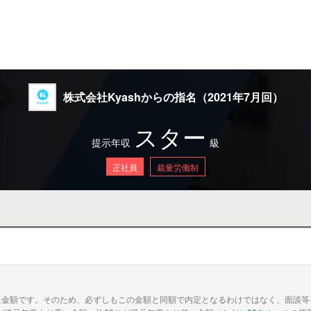
株式会社Kyashからの指名（2021年7月回）
スター
提示年収
級
正社員
裁量労働制
た金額です。そのため、必ずしもこの金額と同額で内定となるわけではなく、面談等