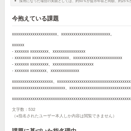
採用になった場合の実績としては、約50％が提示年収と同額、約25％
今抱えている課題
xxxxxxxxxxxxxxxxxxxxxx、xxxxxxxxxxxxxxxxxxxxxxxx。
xxxxxx
- xxxxxxx xxxxxxxxx、xxxxxxxxxxxxxxxx
- xxxxxxxx xxxxxxxxxxxxxxxxxx、xxxxxxxxxxxxxxxxxxxxxxxx
- xxxxxxx xxxxxxxxx、xxxxxxxxxxxxxxxxxxxx
- xxxxxxx xxxxxxxx、xxxxxxxxxxxxxx
xxxxxxxxxxxxxxxxxxxx、xxxxxxxxxxxxxxxxxxxxxxxxxxxxxxxxxxxx
xxxxxxxxxxxxxxxxxxxxxxxxxx、xxxxxxxxxxxxxxxxxxxxxxxxxxxxx
xxxxxxxxxxxxxxxxxxxxxxxxxxxxxxxxxxxxxxxxxxxxxxxxxxxxxxxxx
文字数：532
（※指名されたユーザー本人しか内容は閲覧できません）
課題に基づいた指名理由