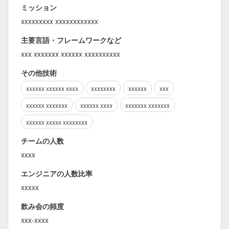
ミッション
xxxxxxxxx xxxxxxxxxxxx
主要言語・フレームワークなど
xxx xxxxxxx xxxxxx xxxxxxxxxx
その他技術
xxxxxx xxxxxx xxxx
xxxxxxxx
xxxxxx
xxx
xxxxxx xxxxxxx
xxxxxx xxxx
xxxxxxx xxxxxxx
xxxxxx xxxxx xxxxxxxx
チームの人数
xxxx
エンジニアの人数比率
xxxxx
飲み会の頻度
xxx-xxxx