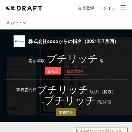
会員登録
ログイン
スカウト
株式会社cocoからの指名（2021年7月回）
プチリッチ
提示年収
級
正社員
裁量労働制
プチリッチ
業務委託料
級/月（税抜）
プチリッチ
※
円/時間
業務委託
株式会社cocoの企業詳細を見る