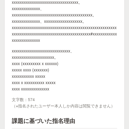
xxxxxxxxxxxxxxxxxxxxxxxxxxxxxxxxx。
xxxxxxxxxxxxxx、
xxxxxxxxxxxxxxxxxxxxxxxxxxxxxxxxxxxxxxxx。
xxxxxxxxxxxxxx、xxxxxxxxxxxxxxxxxxx。
xxxxxxxxxxxxxxxxxxxxxxxxxxxxxxxxxxxxxxxxxxxxxxxxxxxx
xxxxxxxxxxxxxxxxxxxxxxxxxxxxxxxxxxxxxxx#xxxxxxxxxxxx
xxxxxxxxxxxxxx
xxxxxxxxxxxxxxxxxxxxxxxxxxxxx、
xxxxxxxxxxxxxxxxxxxxx。
xxxx (xxxxxxxxx x xxxxxx)
xxxxx xxxx (xxxxxxx)
xxxxxxxxxxx xxxxx
xxxx x xxxxxxxxxx xxxxx
xxxx xxxxxxxxxxxxxx
文字数：574
（※指名されたユーザー本人しか内容は閲覧できません）
課題に基づいた指名理由