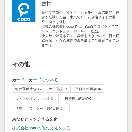
吉村
新卒で大阪の会社でソーシャルゲームの開発・運
営を経験した後、東京でゲーム攻略サイトの開
発・運営を経験。
現職の株式会社cocoでは、SaaSプロダクトでフ
ロントエンドとサーバーサイド担当。
少人数で課題も多く、裁量も大きいので、日々切
磋琢磨しながら成長できる環境で仕事ができてい
ます！
その他
カード
カードについて
他社選考待ちOK
土日面談OK
平日夜の面談OK
ストックオプションあり
土日祝日の面談OK
リモートワーク可（週4日以上）
あなたとマッチする文化
株式会社cocoの他の文化を見る