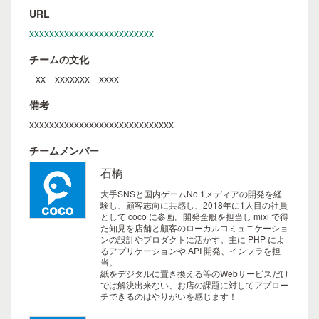
URL
xxxxxxxxxxxxxxxxxxxxxxxxx
チームの文化
- xx - xxxxxxx - xxxx
備考
xxxxxxxxxxxxxxxxxxxxxxxxxxxxx
チームメンバー
石橋
大手SNSと国内ゲームNo.1メディアの開発を経
験し、顧客志向に共感し、2018年に1人目の社員
として coco に参画。開発全般を担当し mixi で得
た知見を店舗と顧客のローカルコミュニケーショ
ンの設計やプロダクトに活かす。主に PHP によ
るアプリケーションや API 開発、インフラを担
当。
紙をデジタルに置き換える等のWebサービスだけ
では解決出来ない、お店の課題に対してアプロー
チできるのはやりがいを感じます！