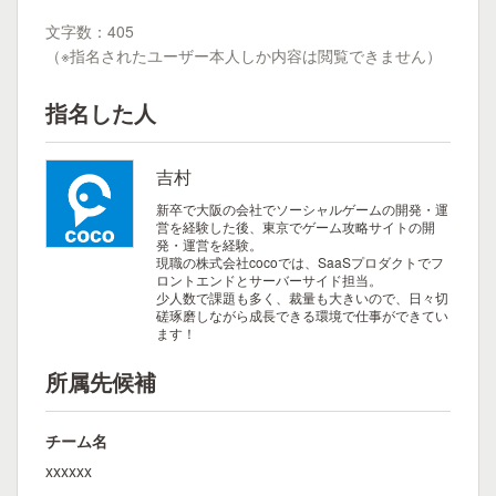
文字数：405
（※指名されたユーザー本人しか内容は閲覧できません）
指名した人
吉村
新卒で大阪の会社でソーシャルゲームの開発・運
営を経験した後、東京でゲーム攻略サイトの開
発・運営を経験。
現職の株式会社cocoでは、SaaSプロダクトでフ
ロントエンドとサーバーサイド担当。
少人数で課題も多く、裁量も大きいので、日々切
磋琢磨しながら成長できる環境で仕事ができてい
ます！
所属先候補
チーム名
xxxxxx