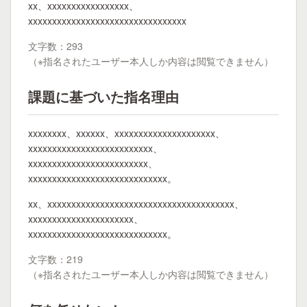
xx、xxxxxxxxxxxxxxxxx、
xxxxxxxxxxxxxxxxxxxxxxxxxxxxxxxxx
文字数：293
（※指名されたユーザー本人しか内容は閲覧できません）
課題に基づいた指名理由
xxxxxxxx、xxxxxx、xxxxxxxxxxxxxxxxxxxxx、
xxxxxxxxxxxxxxxxxxxxxxxxxx、
xxxxxxxxxxxxxxxxxxxxxxxxx、
xxxxxxxxxxxxxxxxxxxxxxxxxxxxx。
xx、xxxxxxxxxxxxxxxxxxxxxxxxxxxxxxxxxxxxxxx、
xxxxxxxxxxxxxxxxxxxxxx、
xxxxxxxxxxxxxxxxxxxxxxxxxxxxx。
文字数：219
（※指名されたユーザー本人しか内容は閲覧できません）