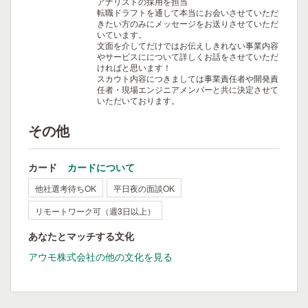
アナリストの採用を担当
転職ドラフトを通して本当にお会いさせていただ
きたい方のみにメッセージをお送りさせていただ
いています。
文面を介してだけではお伝えしきれない事業内容
やサービスにについて詳しくお話をさせていただ
ければと思います！
スカウト内容につきましては事業責任者や開発責
任者・現場エンジニアメンバーと共に決定させて
いただいております。
その他
カード
カードについて
他社選考待ちOK
平日夜の面談OK
リモートワーク可（週3日以上）
あなたとマッチする文化
アウモ株式会社の他の文化を見る