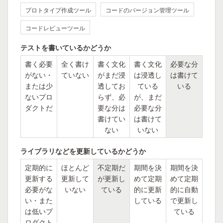
プロトタイプ作成ツール
コードのバージョン管理ツール
コードレビューツール
テストを書いているかどうか
書く必要
全く書け
書く文化
書く文化
必要な分
がない・
ていない
がまだ浸
は浸透し
は書けて
または少
透してお
ている
いる
ないプロ
らず、必
が、まだ
ダクトだ
要な分は
必要な分
書けてい
は書けて
ない
いない
ライブラリなどを更新しているかどうか
定期的に
ほとんど
不定期だ
期間を決
期間を決
更新する
更新して
が更新し
めて定期
めて定期
必要がな
いない
ている
的に更新
的に自動
い・また
している
で更新し
は低いプ
ている
ロダクト