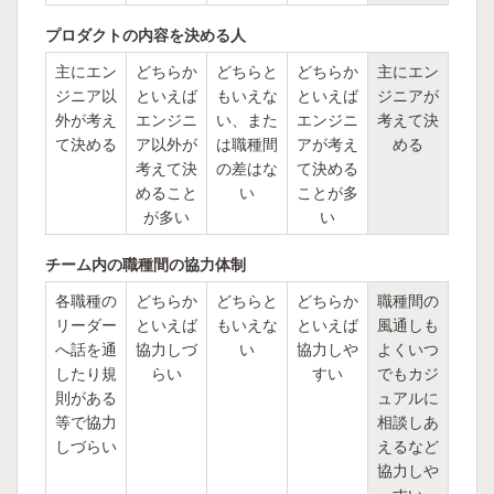
プロダクトの内容を決める人
主にエン
どちらか
どちらと
どちらか
主にエン
ジニア以
といえば
もいえな
といえば
ジニアが
外が考え
エンジニ
い、また
エンジニ
考えて決
て決める
ア以外が
は職種間
アが考え
める
考えて決
の差はな
て決める
めること
い
ことが多
が多い
い
チーム内の職種間の協力体制
各職種の
どちらか
どちらと
どちらか
職種間の
リーダー
といえば
もいえな
といえば
風通しも
へ話を通
協力しづ
い
協力しや
よくいつ
したり規
らい
すい
でもカジ
則がある
ュアルに
等で協力
相談しあ
しづらい
えるなど
協力しや