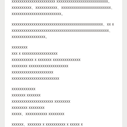
xxxxxxxxxxxxxxxxxxxxxx xxxxxxxxxxxxxxxxxxxxxxxxxx。
xxxxxxxxxx、xxxxxxxxxxx、xxxxxxxxxxxxxxxxxxxxxxxxx、
xxxxxxxxxxxxxxxxxxxxxxxxx。
xxxxxxxxxxxxxxxxxxxxxxxxxxxxxxxxxxxxxxxxxxxxxx、xx x
xxxxxxxxxxxxxxxxxxxxxxxxxxxxxxxxxxxxxxxxxxxxxxxxx、
xxxxxxxxxxxxxxxxx。
xxxxxxxx
xxx x xxxxxxxxxxxxxxxxxx
xxxxxxxxxxx x xxxxxxx xxxxxxxxxxxxxx
xxxxxxxx xxxxxxxxxxxxxxxxxxxx
xxxxxxxxxxxxxxxxxxxxx
xxxxxxxxxxxxxxxxxxxxxxxx
xxxxxxxxxxxx
xxxxxxx xxxxxxx
xxxxxxxxxxxxxxxxxxxxx xxxxxxxx
xxxxxxxx xxxxxxxx
xxxxx、xxxxxxxxxxx xxxxxxxx
xxxxxx、xxxxxxx x xxxxxxxxxx x xxxxx x