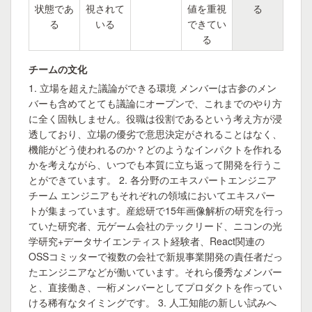
状態であ
視されて
値を重視
る
る
いる
できてい
る
チームの文化
1. 立場を超えた議論ができる環境 メンバーは古参のメン
バーも含めてとても議論にオープンで、これまでのやり方
に全く固執しません。役職は役割であるという考え方が浸
透しており、立場の優劣で意思決定がされることはなく、
機能がどう使われるのか？どのようなインパクトを作れる
かを考えながら、いつでも本質に立ち返って開発を行うこ
とができています。 2. 各分野のエキスパートエンジニア
チーム エンジニアもそれぞれの領域においてエキスパー
トが集まっています。産総研で15年画像解析の研究を行っ
ていた研究者、元ゲーム会社のテックリード、ニコンの光
学研究+データサイエンティスト経験者、React関連の
OSSコミッターで複数の会社で新規事業開発の責任者だっ
たエンジニアなどが働いています。それら優秀なメンバー
と、直接働き、一桁メンバーとしてプロダクトを作ってい
ける稀有なタイミングです。 3. 人工知能の新しい試みへ