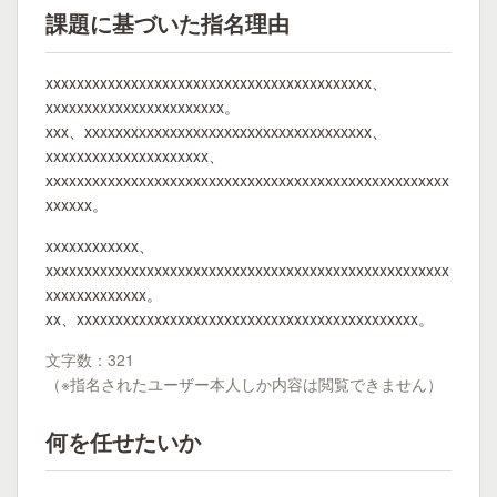
課題に基づいた指名理由
xxxxxxxxxxxxxxxxxxxxxxxxxxxxxxxxxxxxxxxxxx、
xxxxxxxxxxxxxxxxxxxxxxx。
xxx、xxxxxxxxxxxxxxxxxxxxxxxxxxxxxxxxxxxxx、
xxxxxxxxxxxxxxxxxxxxx、
xxxxxxxxxxxxxxxxxxxxxxxxxxxxxxxxxxxxxxxxxxxxxxxxxxxx
xxxxxx。
xxxxxxxxxxxx、
xxxxxxxxxxxxxxxxxxxxxxxxxxxxxxxxxxxxxxxxxxxxxxxxxxxx
xxxxxxxxxxxxx。
xx、xxxxxxxxxxxxxxxxxxxxxxxxxxxxxxxxxxxxxxxxxxxx。
文字数：321
（※指名されたユーザー本人しか内容は閲覧できません）
何を任せたいか