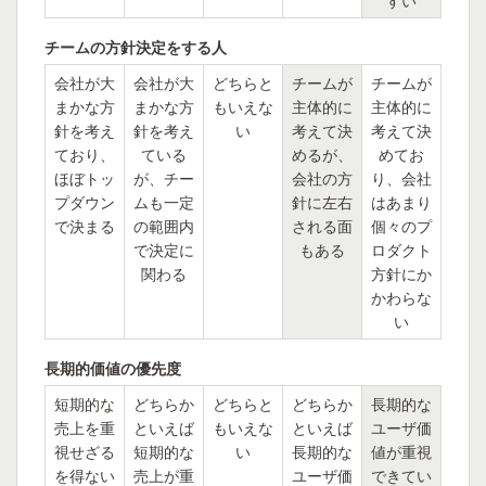
すい
チームの方針決定をする人
会社が大
会社が大
どちらと
チームが
チームが
まかな方
まかな方
もいえな
主体的に
主体的に
針を考え
針を考え
い
考えて決
考えて決
ており、
ている
めるが、
めてお
ほぼトッ
が、チー
会社の方
り、会社
プダウン
ムも一定
針に左右
はあまり
で決まる
の範囲内
される面
個々のプ
で決定に
もある
ロダクト
関わる
方針にか
かわらな
い
長期的価値の優先度
短期的な
どちらか
どちらと
どちらか
長期的な
売上を重
といえば
もいえな
といえば
ユーザ価
視せざる
短期的な
い
長期的な
値が重視
を得ない
売上が重
ユーザ価
できてい