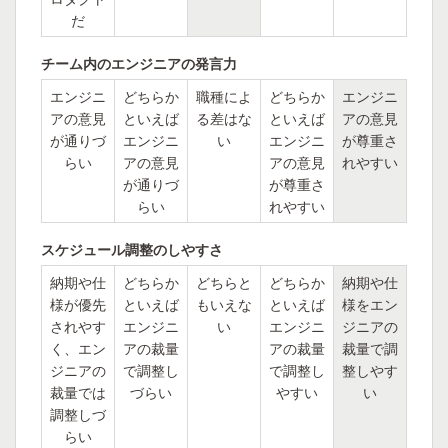
だ
チーム内のエンジニアの発言力
エンジニ
どちらか
職種によ
どちらか
エンジニ
アの意見
といえば
る差はな
といえば
アの意見
が通りづ
エンジニ
い
エンジニ
が尊重さ
らい
アの意見
アの意見
れやすい
が通りづ
が尊重さ
らい
れやすい
スケジュール調整のしやすさ
納期や仕
どちらか
どちらと
どちらか
納期や仕
様が優先
といえば
もいえな
といえば
様をエン
されやす
エンジニ
い
エンジニ
ジニアの
く、エン
アの裁量
アの裁量
裁量で調
ジニアの
で調整し
で調整し
整しやす
裁量では
づらい
やすい
い
調整しづ
らい