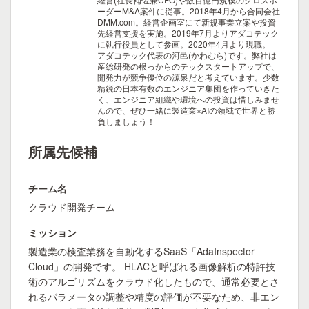
ーダーM&A案件に従事。2018年4月から合同会社
DMM.com。経営企画室にて新規事業立案や投資
先経営支援を実施。2019年7月よりアダコテック
に執行役員として参画。2020年4月より現職。
アダコテック代表の河邑(かわむら)です。弊社は
産総研発の根っからのテックスタートアップで、
開発力が競争優位の源泉だと考えています。少数
精鋭の日本有数のエンジニア集団を作っていきた
く、エンジニア組織や環境への投資は惜しみませ
んので、ぜひ一緒に製造業×AIの領域で世界と勝
負しましょう！
所属先候補
チーム名
クラウド開発チーム
ミッション
製造業の検査業務を自動化するSaaS「AdaInspector
Cloud」の開発です。 HLACと呼ばれる画像解析の特許技
術のアルゴリズムをクラウド化したもので、通常必要とさ
れるパラメータの調整や精度の評価が不要なため、非エン