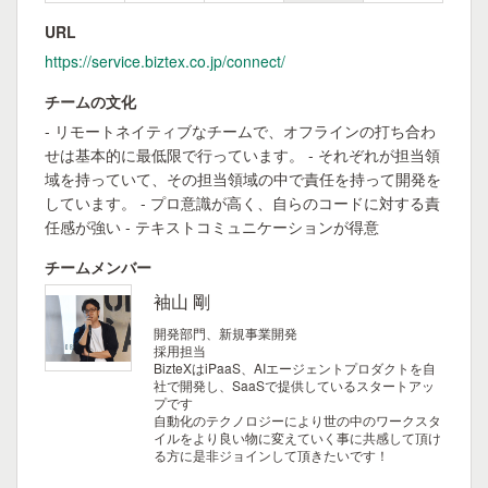
URL
https://service.biztex.co.jp/connect/
チームの文化
- リモートネイティブなチームで、オフラインの打ち合わ
せは基本的に最低限で行っています。 - それぞれが担当領
域を持っていて、その担当領域の中で責任を持って開発を
しています。 - プロ意識が高く、自らのコードに対する責
任感が強い - テキストコミュニケーションが得意
チームメンバー
袖山 剛
開発部門、新規事業開発
採用担当
BizteXはiPaaS、AIエージェントプロダクトを自
社で開発し、SaaSで提供しているスタートアッ
プです
自動化のテクノロジーにより世の中のワークスタ
イルをより良い物に変えていく事に共感して頂け
る方に是非ジョインして頂きたいです！