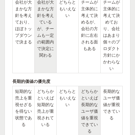
会社が大
会社が大
どちらと
チームが
チームが
まかな方
まかな方
もいえな
主体的に
主体的に
針を考え
針を考え
い
考えて決
考えて決
ており、
ている
めるが、
めてお
ほぼトッ
が、チー
会社の方
り、会社
プダウン
ムも一定
針に左右
はあまり
で決まる
の範囲内
される面
個々のプ
で決定に
もある
ロダクト
関わる
方針にか
かわらな
い
長期的価値の優先度
短期的な
どちらか
どちらと
どちらか
長期的な
売上を重
といえば
もいえな
といえば
ユーザ価
視せざる
短期的な
い
長期的な
値が重視
を得ない
売上が重
ユーザ価
できてい
状態であ
視されて
値を重視
る
る
いる
できてい
る