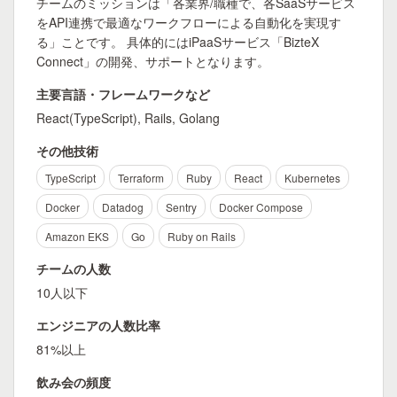
チームのミッションは「各業界/職種で、各SaaSサービス
をAPI連携で最適なワークフローによる自動化を実現す
る」ことです。 具体的にはiPaaSサービス「BizteX
Connect」の開発、サポートとなります。
主要言語・フレームワークなど
React(TypeScript), Rails, Golang
その他技術
TypeScript
Terraform
Ruby
React
Kubernetes
Docker
Datadog
Sentry
Docker Compose
Amazon EKS
Go
Ruby on Rails
チームの人数
10人以下
エンジニアの人数比率
81%以上
飲み会の頻度