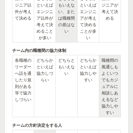
ジニア以
といえば
もいえな
といえば
ジニアが
外が考え
エンジニ
い、また
エンジニ
考えて決
て決める
ア以外が
は職種間
アが考え
める
考えて決
の差はな
て決める
めること
い
ことが多
が多い
い
チーム内の職種間の協力体制
各職種の
どちらか
どちらと
どちらか
職種間の
リーダー
といえば
もいえな
といえば
風通しも
へ話を通
協力しづ
い
協力しや
よくいつ
したり規
らい
すい
でもカジ
則がある
ュアルに
等で協力
相談しあ
しづらい
えるなど
協力しや
すい
チームの方針決定をする人