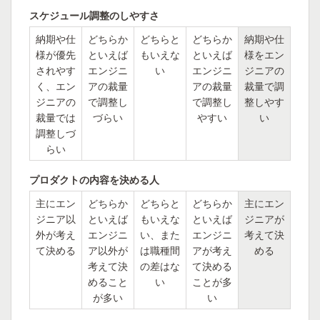
スケジュール調整のしやすさ
納期や仕
どちらか
どちらと
どちらか
納期や仕
様が優先
といえば
もいえな
といえば
様をエン
されやす
エンジニ
い
エンジニ
ジニアの
く、エン
アの裁量
アの裁量
裁量で調
ジニアの
で調整し
で調整し
整しやす
裁量では
づらい
やすい
い
調整しづ
らい
プロダクトの内容を決める人
主にエン
どちらか
どちらと
どちらか
主にエン
ジニア以
といえば
もいえな
といえば
ジニアが
外が考え
エンジニ
い、また
エンジニ
考えて決
て決める
ア以外が
は職種間
アが考え
める
考えて決
の差はな
て決める
めること
い
ことが多
が多い
い