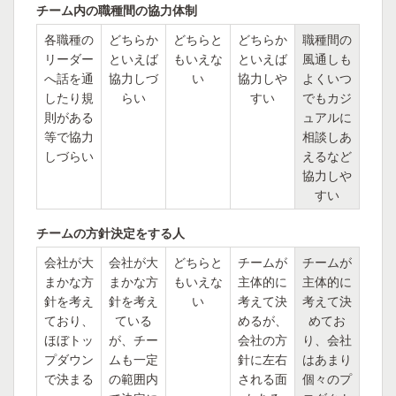
チーム内の職種間の協力体制
各職種の
どちらか
どちらと
どちらか
職種間の
リーダー
といえば
もいえな
といえば
風通しも
へ話を通
協力しづ
い
協力しや
よくいつ
したり規
らい
すい
でもカジ
則がある
ュアルに
等で協力
相談しあ
しづらい
えるなど
協力しや
すい
チームの方針決定をする人
会社が大
会社が大
どちらと
チームが
チームが
まかな方
まかな方
もいえな
主体的に
主体的に
針を考え
針を考え
い
考えて決
考えて決
ており、
ている
めるが、
めてお
ほぼトッ
が、チー
会社の方
り、会社
プダウン
ムも一定
針に左右
はあまり
で決まる
の範囲内
される面
個々のプ