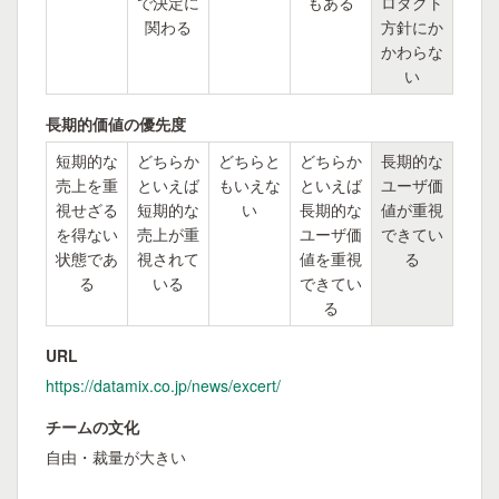
で決定に
もある
ロダクト
関わる
方針にか
かわらな
い
長期的価値の優先度
短期的な
どちらか
どちらと
どちらか
長期的な
売上を重
といえば
もいえな
といえば
ユーザ価
視せざる
短期的な
い
長期的な
値が重視
を得ない
売上が重
ユーザ価
できてい
状態であ
視されて
値を重視
る
る
いる
できてい
る
URL
https://datamix.co.jp/news/excert/
チームの文化
自由・裁量が大きい