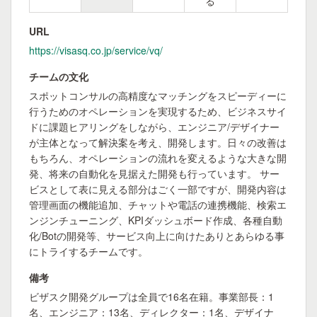
る
URL
https://visasq.co.jp/service/vq/
チームの文化
スポットコンサルの高精度なマッチングをスピーディーに
行うためのオペレーションを実現するため、ビジネスサイ
ドに課題ヒアリングをしながら、エンジニア/デザイナー
が主体となって解決案を考え、開発します。日々の改善は
もちろん、オペレーションの流れを変えるような大きな開
発、将来の自動化を見据えた開発も行っています。 サー
ビスとして表に見える部分はごく一部ですが、開発内容は
管理画面の機能追加、チャットや電話の連携機能、検索エ
ンジンチューニング、KPIダッシュボード作成、各種自動
化/Botの開発等、サービス向上に向けたありとあらゆる事
にトライするチームです。
備考
ビザスク開発グループは全員で16名在籍。事業部長：1
名、エンジニア：13名、ディレクター：1名、デザイナ