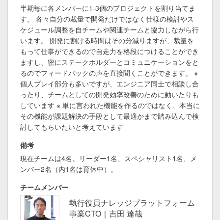
半期毎に各メンバーに1-3個のプロジェクトを割り当てま
す。 各々自分の裁量で開発だけではなく仕様の検討やス
ケジュール調整を自チームや関連チームと協力しながら行
います。 開発に割ける時間はその分減りますが、裁量を
もって仕事ができるので自走力を格段につけることができ
ますし、密にステークホルダーとコミュニケーションをと
るのでフィードバックの声を直接聞くことができます。 ※
個人プレイ部分も多いですが、エンジニア同士で相談し合
ったり、チームとしての開発効率改善のために動いたりも
しています ※ 単に言われた機能を作るのではなく、本当に
その機能が課題解決の手段として最適かまで踏み込んで検
討してもらいたいと考えています
備考
現在チームは4名。リーダー1名、スペシャリスト1名、メ
ンバー2名（内1名は育休中）。
チームメンバー
執行役員ナレッジプラットフォーム
事業CTO｜吉田 達哉