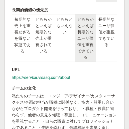
長期的価値の優先度
短期的な
どちらか
どちらと
どちらか
長期的な
売上を重
といえば
もいえな
といえば
ユーザ価
視せざる
短期的な
い
長期的な
値が重視
を得ない
売上が重
ユーザ価
できてい
状態であ
視されて
値を重視
る
る
いる
できてい
る
URL
https://service.visasq.com/about
チームの文化
私たちのチームは、エンジニア/デザイナー/カスタマーサ
クセス/企画の担当が職種に関係なく、協力・尊重し合い
ながらプロダクト開発を行っており、 ・職種・役職に関
わらず、他者の意見を傾聴・尊重し、コミニュケーション
を重視すること ・自らの職責に対してプロフィッショナ
ルであること ・失敗を恐れず、仮説検証を素早く返し、