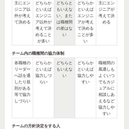
主にエン
どちらか
どちらと
どちらか
主にエン
ジニア以
といえば
もいえな
といえば
ジニアが
外が考え
エンジニ
い、また
エンジニ
考えて決
て決める
ア以外が
は職種間
アが考え
める
考えて決
の差はな
て決める
めること
い
ことが多
が多い
い
チーム内の職種間の協力体制
各職種の
どちらか
どちらと
どちらか
職種間の
リーダー
といえば
もいえな
といえば
風通しも
へ話を通
協力しづ
い
協力しや
よくいつ
したり規
らい
すい
でもカジ
則がある
ュアルに
等で協力
相談しあ
しづらい
えるなど
協力しや
すい
チームの方針決定をする人