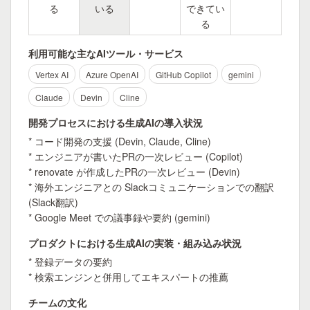
る
いる
できてい
る
利用可能な主なAIツール・サービス
Vertex AI
Azure OpenAI
GitHub Copilot
gemini
Claude
Devin
Cline
開発プロセスにおける生成AIの導入状況
* コード開発の支援 (Devin, Claude, Cline)

* エンジニアが書いたPRの一次レビュー (Copilot)

* renovate が作成したPRの一次レビュー (Devin)

* 海外エンジニアとの Slackコミュニケーションでの翻訳 
(Slack翻訳)

* Google Meet での議事録や要約 (gemini)
プロダクトにおける生成AIの実装・組み込み状況
* 登録データの要約

* 検索エンジンと併用してエキスパートの推薦
チームの文化