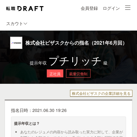
会員登録
ログイン
スカウト
株式会社ビザスクからの指名（2021年6月回）
プチリッチ
提示年収
級
正社員
裁量労働制
株式会社ビザスクの企業詳細を見る
指名日時：2021.06.30 19:26
提示年収とは？
あなたのレジュメの内容から読み取った実力に対して、企業が