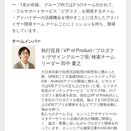
ー：1名が在籍。 グループ内では2つのチーム分かれて、
・フルサポートサービス「ビザスク」を開発するチーム
・アドバイザーの活躍機会を増やすことに注力したアドバ
イザー開発チーム チームごとにミッションを持ち、開発
をしています。
チームメンバー
執行役員 / VP of Product / プロダク
ト/デザイングループ長/ 検索チーム
リーダー 田中 慶之
大日本印刷で自然言語処理の研究等に携わった
後、GREEにて大規模SNS/ニュースメディアの
iOS・Androidアプリの開発に携わる。ビザスク
ではiOSアプリの立ち上げを行った後、ビジネス
知見のマッチングサービス「ビザスクlite」のプ
ロダクト責任者を担当。現在はVP of Productとし
て全社のプロダクトを統括。個人でも100万DL以
上のiOSアプリを開発するなどアプリ開発全般に
強みを持つ。
私たちのチームでは、エンジニア/デザイナー/カ
スタマーサクセス/企画の担当が職種に関係な
く、協力・尊重し合いながらプロダクト開発を行
っています。エンジニアも施策立案やUI/UXの検