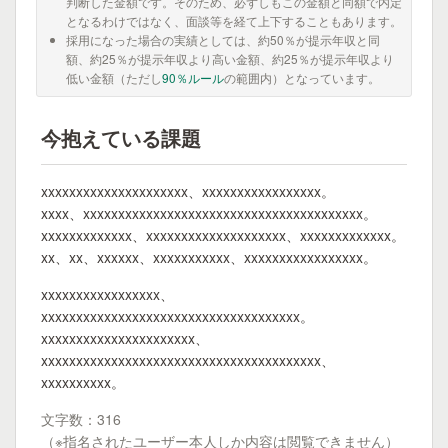
判断した金額です。そのため、必ずしもこの金額と同額で内定
となるわけではなく、面談等を経て上下することもあります。
採用になった場合の実績としては、約50％が提示年収と同
額、約25％が提示年収より高い金額、約25％が提示年収より
低い金額（ただし
90％ルール
の範囲内）となっています。
今抱えている課題
xxxxxxxxxxxxxxxxxxxxx、xxxxxxxxxxxxxxxxx。
xxxx、xxxxxxxxxxxxxxxxxxxxxxxxxxxxxxxxxxxxxxxx。
xxxxxxxxxxxxx、xxxxxxxxxxxxxxxxxxxx、xxxxxxxxxxxxx。
xx、xx、xxxxxx、xxxxxxxxxxx、xxxxxxxxxxxxxxxxx。
xxxxxxxxxxxxxxxxx、
xxxxxxxxxxxxxxxxxxxxxxxxxxxxxxxxxxxxx。
xxxxxxxxxxxxxxxxxxxxxx、
xxxxxxxxxxxxxxxxxxxxxxxxxxxxxxxxxxxxxxxx、
xxxxxxxxxx。
文字数：316
（※指名されたユーザー本人しか内容は閲覧できません）