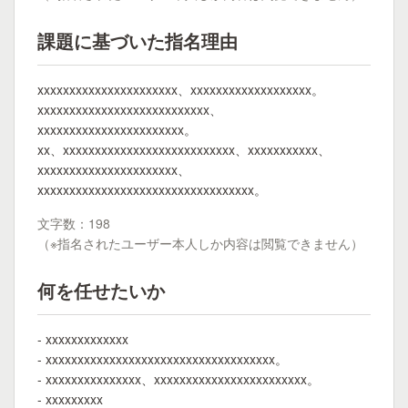
課題に基づいた指名理由
xxxxxxxxxxxxxxxxxxxxxx、xxxxxxxxxxxxxxxxxxx。
xxxxxxxxxxxxxxxxxxxxxxxxxxx、
xxxxxxxxxxxxxxxxxxxxxxx。
xx、xxxxxxxxxxxxxxxxxxxxxxxxxxx、xxxxxxxxxxx、
xxxxxxxxxxxxxxxxxxxxxx、
xxxxxxxxxxxxxxxxxxxxxxxxxxxxxxxxxx。
文字数：198
（※指名されたユーザー本人しか内容は閲覧できません）
何を任せたいか
- xxxxxxxxxxxxx
- xxxxxxxxxxxxxxxxxxxxxxxxxxxxxxxxxxxx。
- xxxxxxxxxxxxxxx、xxxxxxxxxxxxxxxxxxxxxxxx。
- xxxxxxxxx