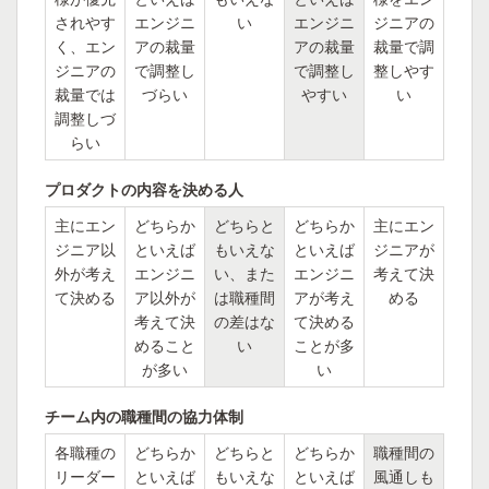
されやす
エンジニ
い
エンジニ
ジニアの
く、エン
アの裁量
アの裁量
裁量で調
ジニアの
で調整し
で調整し
整しやす
裁量では
づらい
やすい
い
調整しづ
らい
プロダクトの内容を決める人
主にエン
どちらか
どちらと
どちらか
主にエン
ジニア以
といえば
もいえな
といえば
ジニアが
外が考え
エンジニ
い、また
エンジニ
考えて決
て決める
ア以外が
は職種間
アが考え
める
考えて決
の差はな
て決める
めること
い
ことが多
が多い
い
チーム内の職種間の協力体制
各職種の
どちらか
どちらと
どちらか
職種間の
リーダー
といえば
もいえな
といえば
風通しも