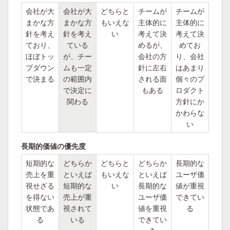
会社が大
会社が大
どちらと
チームが
チームが
まかな方
まかな方
もいえな
主体的に
主体的に
針を考え
針を考え
い
考えて決
考えて決
ており、
ている
めるが、
めてお
ほぼトッ
が、チー
会社の方
り、会社
プダウン
ムも一定
針に左右
はあまり
で決まる
の範囲内
される面
個々のプ
で決定に
もある
ロダクト
関わる
方針にか
かわらな
い
長期的価値の優先度
短期的な
どちらか
どちらと
どちらか
長期的な
売上を重
といえば
もいえな
といえば
ユーザ価
視せざる
短期的な
い
長期的な
値が重視
を得ない
売上が重
ユーザ価
できてい
状態であ
視されて
値を重視
る
る
いる
できてい