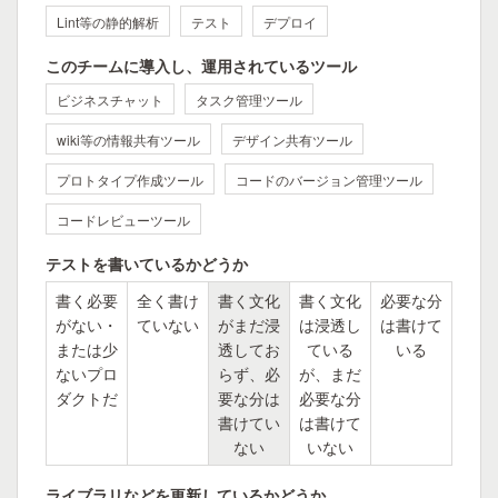
Lint等の静的解析
テスト
デプロイ
このチームに導入し、運用されているツール
ビジネスチャット
タスク管理ツール
wiki等の情報共有ツール
デザイン共有ツール
プロトタイプ作成ツール
コードのバージョン管理ツール
コードレビューツール
テストを書いているかどうか
書く必要
全く書け
書く文化
書く文化
必要な分
がない・
ていない
がまだ浸
は浸透し
は書けて
または少
透してお
ている
いる
ないプロ
らず、必
が、まだ
ダクトだ
要な分は
必要な分
書けてい
は書けて
ない
いない
ライブラリなどを更新しているかどうか