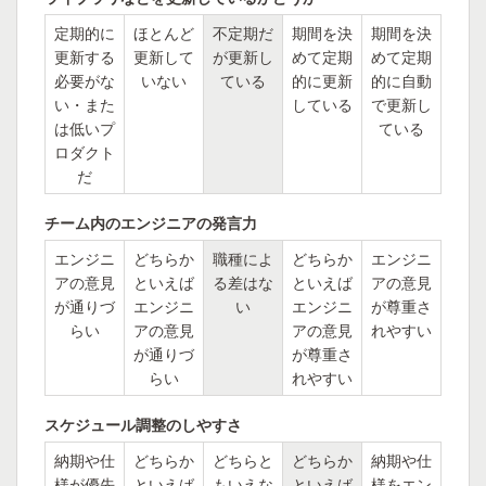
定期的に
ほとんど
不定期だ
期間を決
期間を決
更新する
更新して
が更新し
めて定期
めて定期
必要がな
いない
ている
的に更新
的に自動
い・また
している
で更新し
は低いプ
ている
ロダクト
だ
チーム内のエンジニアの発言力
エンジニ
どちらか
職種によ
どちらか
エンジニ
アの意見
といえば
る差はな
といえば
アの意見
が通りづ
エンジニ
い
エンジニ
が尊重さ
らい
アの意見
アの意見
れやすい
が通りづ
が尊重さ
らい
れやすい
スケジュール調整のしやすさ
納期や仕
どちらか
どちらと
どちらか
納期や仕
様が優先
といえば
もいえな
といえば
様をエン