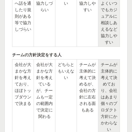
へ話を通
協力しづ
い
協力しや
よくいつ
したり規
らい
すい
でもカジ
則がある
ュアルに
等で協力
相談しあ
しづらい
えるなど
協力しや
すい
チームの方針決定をする人
会社が大
会社が大
どちらと
チームが
チームが
まかな方
まかな方
もいえな
主体的に
主体的に
針を考え
針を考え
い
考えて決
考えて決
ており、
ている
めるが、
めてお
ほぼトッ
が、チー
会社の方
り、会社
プダウン
ムも一定
針に左右
はあまり
で決まる
の範囲内
される面
個々のプ
で決定に
もある
ロダクト
関わる
方針にか
かわらな
い