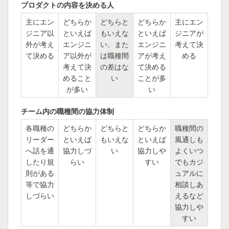
プロダクトの内容を決める人
主にエン
どちらか
どちらと
どちらか
主にエン
ジニア以
といえば
もいえな
といえば
ジニアが
外が考え
エンジニ
い、また
エンジニ
考えて決
て決める
ア以外が
は職種間
アが考え
める
考えて決
の差はな
て決める
めること
い
ことが多
が多い
い
チーム内の職種間の協力体制
各職種の
どちらか
どちらと
どちらか
職種間の
リーダー
といえば
もいえな
といえば
風通しも
へ話を通
協力しづ
い
協力しや
よくいつ
したり規
らい
すい
でもカジ
則がある
ュアルに
等で協力
相談しあ
しづらい
えるなど
協力しや
すい