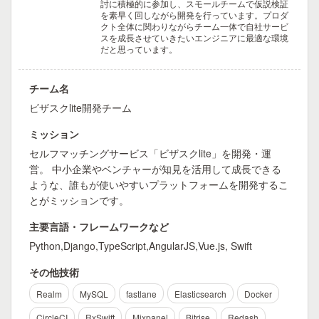
討に積極的に参加し、スモールチームで仮説検証
を素早く回しながら開発を行っています。プロダ
クト全体に関わりながらチーム一体で自社サービ
スを成長させていきたいエンジニアに最適な環境
だと思っています。
チーム名
ビザスクlite開発チーム
ミッション
セルフマッチングサービス「ビザスクlite」を開発・運
営。 中小企業やベンチャーが知見を活用して成長できる
ような、誰もが使いやすいプラットフォームを開発するこ
とがミッションです。
主要言語・フレームワークなど
Python,Django,TypeScript,AngularJS,Vue.js, Swift
その他技術
Realm
MySQL
fastlane
Elasticsearch
Docker
CircleCI
RxSwift
Mixpanel
Bitrise
Redash