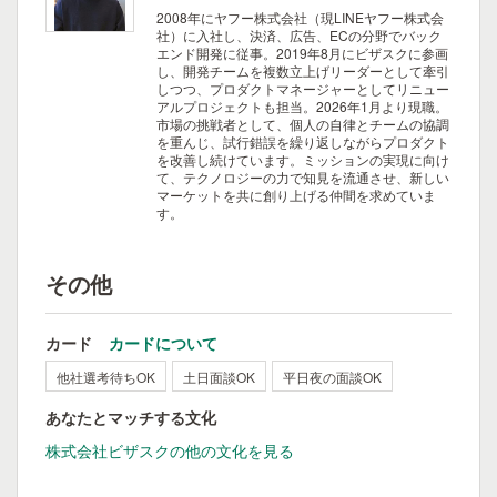
2008年にヤフー株式会社（現LINEヤフー株式会
社）に入社し、決済、広告、ECの分野でバック
エンド開発に従事。2019年8月にビザスクに参画
し、開発チームを複数立上げリーダーとして牽引
しつつ、プロダクトマネージャーとしてリニュー
アルプロジェクトも担当。2026年1月より現職。
市場の挑戦者として、個人の自律とチームの協調
を重んじ、試行錯誤を繰り返しながらプロダクト
を改善し続けています。ミッションの実現に向け
て、テクノロジーの力で知見を流通させ、新しい
マーケットを共に創り上げる仲間を求めていま
す。
その他
カード
カードについて
他社選考待ちOK
土日面談OK
平日夜の面談OK
あなたとマッチする文化
株式会社ビザスクの他の文化を見る