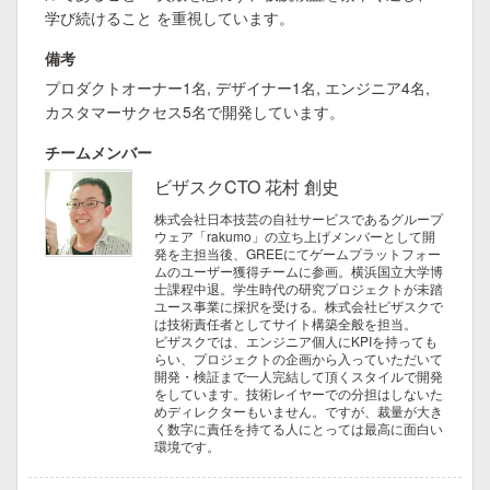
学び続けること を重視しています。
備考
プロダクトオーナー1名, デザイナー1名, エンジニア4名,
カスタマーサクセス5名で開発しています。
チームメンバー
ビザスクCTO 花村 創史
株式会社日本技芸の自社サービスであるグループ
ウェア「rakumo」の立ち上げメンバーとして開
発を主担当後、GREEにてゲームプラットフォー
ムのユーザー獲得チームに参画。横浜国立大学博
士課程中退。学生時代の研究プロジェクトが未踏
ユース事業に採択を受ける。株式会社ビザスクで
は技術責任者としてサイト構築全般を担当。
ビザスクでは、エンジニア個人にKPIを持っても
らい、プロジェクトの企画から入っていただいて
開発・検証まで一人完結して頂くスタイルで開発
をしています。技術レイヤーでの分担はしないた
めディレクターもいません。ですが、裁量が大き
く数字に責任を持てる人にとっては最高に面白い
環境です。