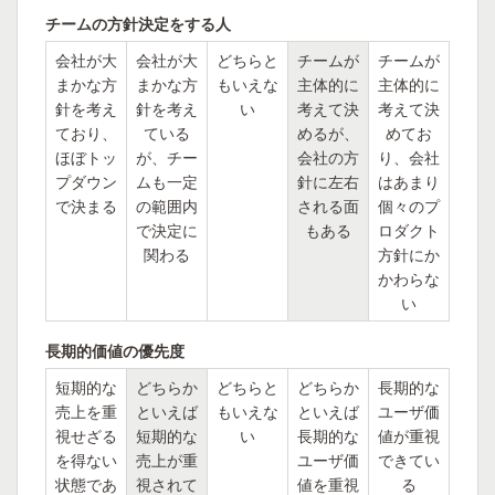
チームの方針決定をする人
会社が大
会社が大
どちらと
チームが
チームが
まかな方
まかな方
もいえな
主体的に
主体的に
針を考え
針を考え
い
考えて決
考えて決
ており、
ている
めるが、
めてお
ほぼトッ
が、チー
会社の方
り、会社
プダウン
ムも一定
針に左右
はあまり
で決まる
の範囲内
される面
個々のプ
で決定に
もある
ロダクト
関わる
方針にか
かわらな
い
長期的価値の優先度
短期的な
どちらか
どちらと
どちらか
長期的な
売上を重
といえば
もいえな
といえば
ユーザ価
視せざる
短期的な
い
長期的な
値が重視
を得ない
売上が重
ユーザ価
できてい
状態であ
視されて
値を重視
る