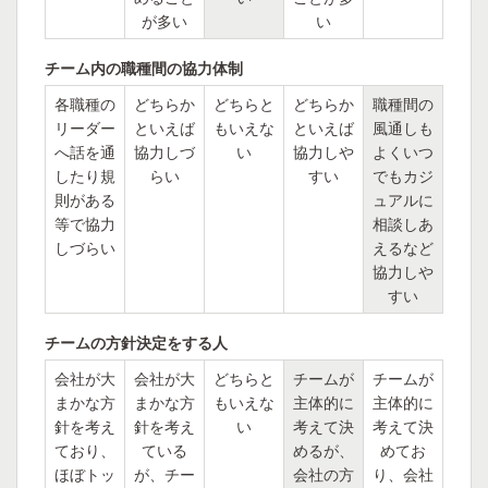
が多い
い
チーム内の職種間の協力体制
各職種の
どちらか
どちらと
どちらか
職種間の
リーダー
といえば
もいえな
といえば
風通しも
へ話を通
協力しづ
い
協力しや
よくいつ
したり規
らい
すい
でもカジ
則がある
ュアルに
等で協力
相談しあ
しづらい
えるなど
協力しや
すい
チームの方針決定をする人
会社が大
会社が大
どちらと
チームが
チームが
まかな方
まかな方
もいえな
主体的に
主体的に
針を考え
針を考え
い
考えて決
考えて決
ており、
ている
めるが、
めてお
ほぼトッ
が、チー
会社の方
り、会社