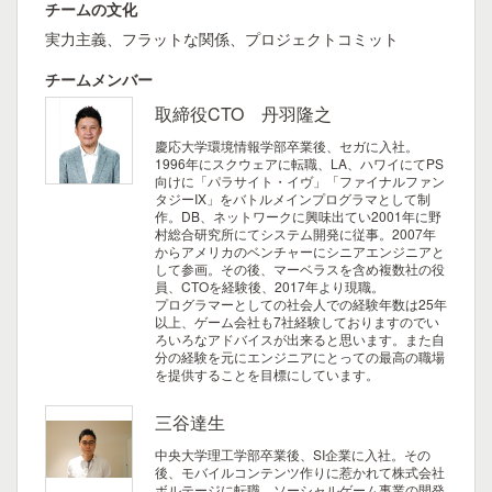
チームの文化
実力主義、フラットな関係、プロジェクトコミット
チームメンバー
取締役CTO 丹羽隆之
慶応大学環境情報学部卒業後、セガに入社。
1996年にスクウェアに転職、LA、ハワイにてPS
向けに「パラサイト・イヴ」「ファイナルファン
タジーIX」をバトルメインプログラマとして制
作。DB、ネットワークに興味出てい2001年に野
村総合研究所にてシステム開発に従事。2007年
からアメリカのベンチャーにシニアエンジニアと
して参画。その後、マーベラスを含め複数社の役
員、CTOを経験後、2017年より現職。
プログラマーとしての社会人での経験年数は25年
以上、ゲーム会社も7社経験しておりますのでい
ろいろなアドバイスが出来ると思います。また自
分の経験を元にエンジニアにとっての最高の職場
を提供することを目標にしています。
三谷達生
中央大学理工学部卒業後、SI企業に入社。その
後、モバイルコンテンツ作りに惹かれて株式会社
ボルテージに転職。ソーシャルゲーム事業の開発