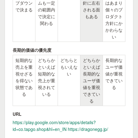
プダウン
ムも一定
針に左右
はあまり
で決まる
の範囲内
される面
個々のプ
で決定に
もある
ロダクト
関わる
方針にか
かわらな
い
長期的価値の優先度
短期的な
どちらか
どちらと
どちらか
長期的な
売上を重
といえば
もいえな
といえば
ユーザ価
視せざる
短期的な
い
長期的な
値が重視
を得ない
売上が重
ユーザ価
できてい
状態であ
視されて
値を重視
る
る
いる
できてい
る
URL
https://play.google.com/store/apps/details?
id=co.tapgo.shop&hl=en_IN https://dragonegg.jp/