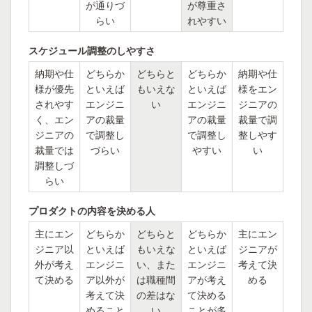
が通りづ
が尊重さ
らい
れやすい
スケジュール調整のしやすさ
納期や仕
どちらか
どちらと
どちらか
納期や仕
様が優先
といえば
もいえな
といえば
様をエン
されやす
エンジニ
い
エンジニ
ジニアの
く、エン
アの裁量
アの裁量
裁量で調
ジニアの
で調整し
で調整し
整しやす
裁量では
づらい
やすい
い
調整しづ
らい
プロダクトの内容を決める人
主にエン
どちらか
どちらと
どちらか
主にエン
ジニア以
といえば
もいえな
といえば
ジニアが
外が考え
エンジニ
い、また
エンジニ
考えて決
て決める
ア以外が
は職種間
アが考え
める
考えて決
の差はな
て決める
めること
い
ことが多