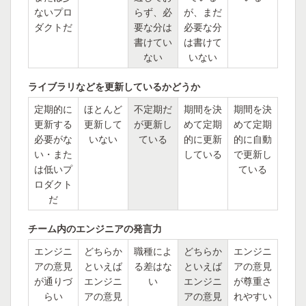
ないプロ
らず、必
が、まだ
ダクトだ
要な分は
必要な分
書けてい
は書けて
ない
いない
ライブラリなどを更新しているかどうか
定期的に
ほとんど
不定期だ
期間を決
期間を決
更新する
更新して
が更新し
めて定期
めて定期
必要がな
いない
ている
的に更新
的に自動
い・また
している
で更新し
は低いプ
ている
ロダクト
だ
チーム内のエンジニアの発言力
エンジニ
どちらか
職種によ
どちらか
エンジニ
アの意見
といえば
る差はな
といえば
アの意見
が通りづ
エンジニ
い
エンジニ
が尊重さ
らい
アの意見
アの意見
れやすい