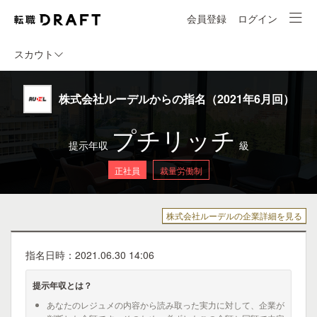
会員登録
ログイン
スカウト
株式会社ルーデルからの指名（2021年6月回）
プチリッチ
提示年収
級
正社員
裁量労働制
株式会社ルーデルの企業詳細を見る
指名日時：2021.06.30 14:06
提示年収とは？
あなたのレジュメの内容から読み取った実力に対して、企業が