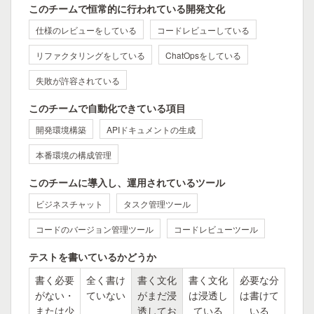
このチームで恒常的に行われている開発文化
仕様のレビューをしている
コードレビューしている
リファクタリングをしている
ChatOpsをしている
失敗が許容されている
このチームで自動化できている項目
開発環境構築
APIドキュメントの生成
本番環境の構成管理
このチームに導入し、運用されているツール
ビジネスチャット
タスク管理ツール
コードのバージョン管理ツール
コードレビューツール
テストを書いているかどうか
書く必要
全く書け
書く文化
書く文化
必要な分
がない・
ていない
がまだ浸
は浸透し
は書けて
または少
透してお
ている
いる