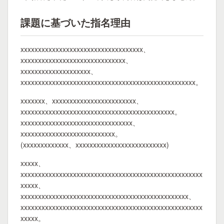
課題に基づいた指名理由
xxxxxxxxxxxxxxxxxxxxxxxxxxxxxxxxxxx、
xxxxxxxxxxxxxxxxxxxxxxxxxxxxxx、
xxxxxxxxxxxxxxxxxxxx、
xxxxxxxxxxxxxxxxxxxxxxxxxxxxxxxxxxxxxxxxxxxxxxxxxx。
xxxxxxx、xxxxxxxxxxxxxxxxxxxxxxxx、
xxxxxxxxxxxxxxxxxxxxxxxxxxxxxxxxxxxxxxxxxxxx。
xxxxxxxxxxxxxxxxxxxxxxxxxxxxxxxx、
xxxxxxxxxxxxxxxxxxxxxxxxxxx。
(xxxxxxxxxxxxx、xxxxxxxxxxxxxxxxxxxxxxxxxx)
xxxxx、
xxxxxxxxxxxxxxxxxxxxxxxxxxxxxxxxxxxxxxxxxxxxxxxxxxxx
xxxxx、
xxxxxxxxxxxxxxxxxxxxxxxxxxxxxxxxxxxxxxxxxxxxxxxx、
xxxxxxxxxxxxxxxxxxxxxxxxxxxxxxxxxxxxxxxxxxxxxxxxxxxx
xxxxx。