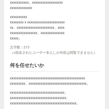
xxxxxxxxxxx。xxxxxxxxxxxxxxxxxx
xxxxxxxxxxxxx
xxxxxxxxxx
xxxxxxxx x xxxxxxxxxxxxxxxxxxxxxx
xx、xxxxxxxxxxxxxxxxxxxxxx、xxxx
xxxxxxxxxxxxxxxx、xxxxxxxxxxxxxx
xxxxx。
文字数：213
（※指名されたユーザー本人しか内容は閲覧できません）
何を任せたいか
xxxxxxxxxxxxxxxxxxxxxxxxxxxxxxxxxxxxxxxxxxxx
xxxxxxxxx、xxxxxxxxxxxxxxxxxxxxxxxxxxxxxxxxxx。
xxxxxxxxxxxxxxxxxxxxxxxxxxxxxxxx、
xxxxxxxxxxxxxxxxxxxxxxxxxxxxxxxxx、
xxxxxxxxxxxxxxxxxxxxxxxxxxxxxxxxxxxxxxx。