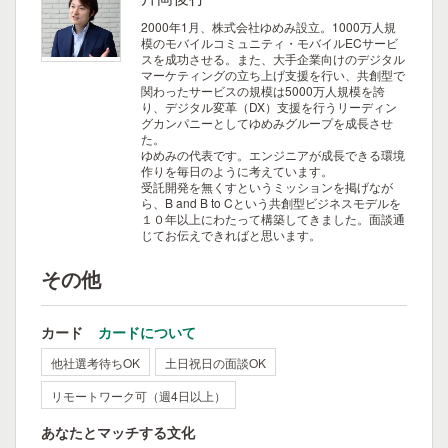
2000年1月、株式会社ゆめみ設立。1000万人規
模のモバイルコミュニティ・モバイルECサービ
スを成功させる。また、大手企業向けのデジタル
マーケティングの立ち上げ支援を行い、共創型で
関わったサービスの規模は5000万人規模を誇
り、デジタル変革（DX）支援を行うリーディン
グカンパニーとしてゆめみグループを成長させ
た。
ゆめみの代表です。エンジニアが成長できる環境
作りを毎日のように考えています。
受託開発を無くすというミッションを掲げなが
ら、B and B to Cという共創型ビジネスモデルを
１０年以上にわたって構築してきました。面談通
じてお伝えできればと思います。
その他
カード
カードについて
他社選考待ちOK
土日祝日の面談OK
リモートワーク可（週4日以上）
あなたとマッチする文化