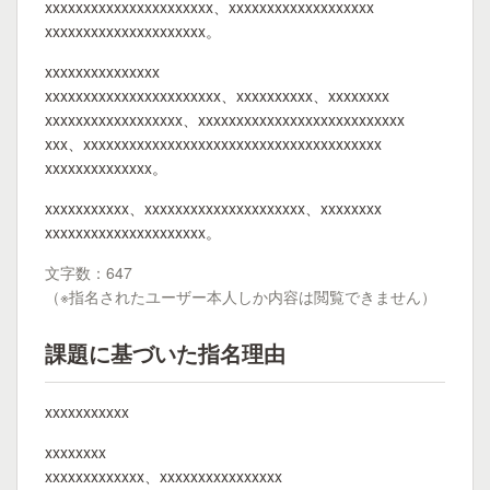
xxxxxxxxxxxxxxxxxxxxxx、xxxxxxxxxxxxxxxxxxx
xxxxxxxxxxxxxxxxxxxxx。
xxxxxxxxxxxxxxx
xxxxxxxxxxxxxxxxxxxxxxx、xxxxxxxxxx、xxxxxxxx
xxxxxxxxxxxxxxxxxx、xxxxxxxxxxxxxxxxxxxxxxxxxxx
xxx、xxxxxxxxxxxxxxxxxxxxxxxxxxxxxxxxxxxxxxx
xxxxxxxxxxxxxx。
xxxxxxxxxxx、xxxxxxxxxxxxxxxxxxxxx、xxxxxxxx
xxxxxxxxxxxxxxxxxxxxx。
文字数：647
（※指名されたユーザー本人しか内容は閲覧できません）
課題に基づいた指名理由
xxxxxxxxxxx
xxxxxxxx
xxxxxxxxxxxxx、xxxxxxxxxxxxxxxx