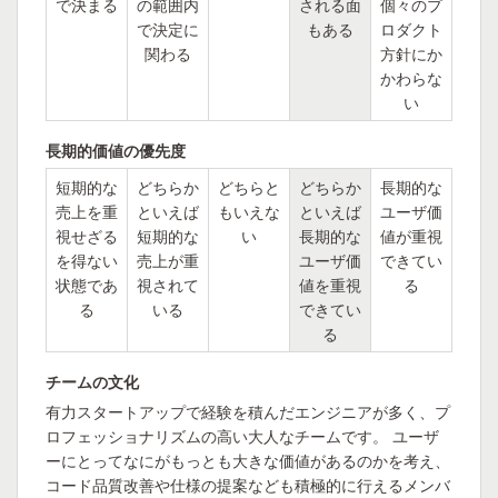
で決まる
の範囲内
される面
個々のプ
で決定に
もある
ロダクト
関わる
方針にか
かわらな
い
長期的価値の優先度
短期的な
どちらか
どちらと
どちらか
長期的な
売上を重
といえば
もいえな
といえば
ユーザ価
視せざる
短期的な
い
長期的な
値が重視
を得ない
売上が重
ユーザ価
できてい
状態であ
視されて
値を重視
る
る
いる
できてい
る
チームの文化
有力スタートアップで経験を積んだエンジニアが多く、プ
ロフェッショナリズムの高い大人なチームです。 ユーザ
ーにとってなにがもっとも大きな価値があるのかを考え、
コード品質改善や仕様の提案なども積極的に行えるメンバ