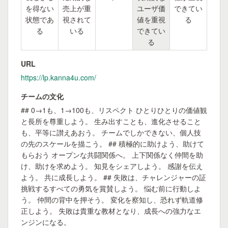
を得ない
売上が重
ユーザ価
できてい
状態であ
視されて
値を重視
る
る
いる
できてい
る
URL
https://lp.kanna4u.com/
チームの文化
## 0→1も、1→100も、リスペクト ひとりひとりの価値観
と長所を尊重しよう。 生み出すことも、進化させること
も、平等に讃えあおう。 チームでしかできない、個人技
の先のスケールを描こう。 ## 積極的に助けよう、助けて
もらおう オープンな共闘関係へ。 上下関係なく仲間を助
け、助けを求めよう。 知見をシェアしよう。 感謝を伝え
よう。 共に成長しよう。 ## 失敗は、チャレンジャーの証
挑戦するすべての勇気を賞賛しよう。 悩む前に行動しよ
う。 仲間の背中を押そう。 変化を察知し、恐れず軌道修
正しよう。 失敗は貴重な教材となり、成長への強力なエ
ンジンになる。