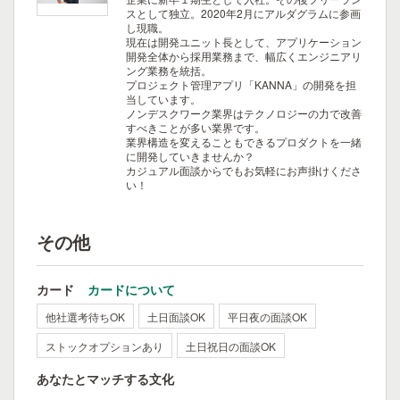
スとして独立。2020年2月にアルダグラムに参画
し現職。
現在は開発ユニット長として、アプリケーション
開発全体から採用業務まで、幅広くエンジニアリ
ング業務を統括。
プロジェクト管理アプリ「KANNA」の開発を担
当しています。
ノンデスクワーク業界はテクノロジーの力で改善
すべきことが多い業界です。
業界構造を変えることもできるプロダクトを一緒
に開発していきませんか？
カジュアル面談からでもお気軽にお声掛けくださ
い！
その他
カード
カードについて
他社選考待ちOK
土日面談OK
平日夜の面談OK
ストックオプションあり
土日祝日の面談OK
あなたとマッチする文化