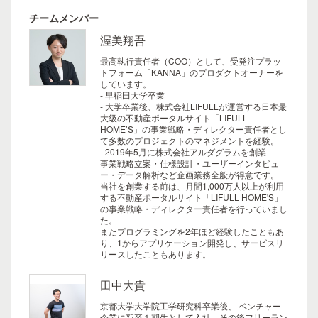
チームメンバー
渥美翔吾
最高執行責任者（COO）として、受発注プラッ
トフォーム「KANNA」のプロダクトオーナーを
しています。
- 早稲田大学卒業
- 大学卒業後、株式会社LIFULLが運営する日本最
大級の不動産ポータルサイト「LIFULL
HOME’S」の事業戦略・ディレクター責任者とし
て多数のプロジェクトのマネジメントを経験。
- 2019年5月に株式会社アルダグラムを創業
事業戦略立案・仕様設計・ユーザーインタビュ
ー・データ解析など企画業務全般が得意です。
当社を創業する前は、月間1,000万人以上が利用
する不動産ポータルサイト「LIFULL HOME'S」
の事業戦略・ディレクター責任者を行っていまし
た。
またプログラミングを2年ほど経験したこともあ
り、1からアプリケーション開発し、サービスリ
リースしたこともあります。
田中大貴
京都大学大学院工学研究科卒業後、 ベンチャー
企業に新卒１期生として入社。その後フリーラン