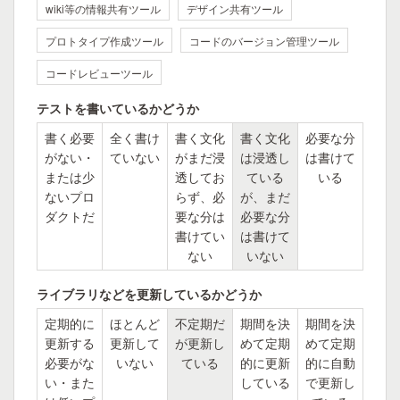
wiki等の情報共有ツール
デザイン共有ツール
プロトタイプ作成ツール
コードのバージョン管理ツール
コードレビューツール
テストを書いているかどうか
書く必要
全く書け
書く文化
書く文化
必要な分
がない・
ていない
がまだ浸
は浸透し
は書けて
または少
透してお
ている
いる
ないプロ
らず、必
が、まだ
ダクトだ
要な分は
必要な分
書けてい
は書けて
ない
いない
ライブラリなどを更新しているかどうか
定期的に
ほとんど
不定期だ
期間を決
期間を決
更新する
更新して
が更新し
めて定期
めて定期
必要がな
いない
ている
的に更新
的に自動
い・また
している
で更新し