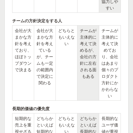
協力しや
すい
チームの方針決定をする人
会社が大
会社が大
どちらと
チームが
チームが
まかな方
まかな方
もいえな
主体的に
主体的に
針を考え
針を考え
い
考えて決
考えて決
ており、
ている
めるが、
めてお
ほぼトッ
が、チー
会社の方
り、会社
プダウン
ムも一定
針に左右
はあまり
で決まる
の範囲内
される面
個々のプ
で決定に
もある
ロダクト
関わる
方針にか
かわらな
い
長期的価値の優先度
短期的な
どちらか
どちらと
どちらか
長期的な
売上を重
といえば
もいえな
といえば
ユーザ価
視せざる
短期的な
い
長期的な
値が重視