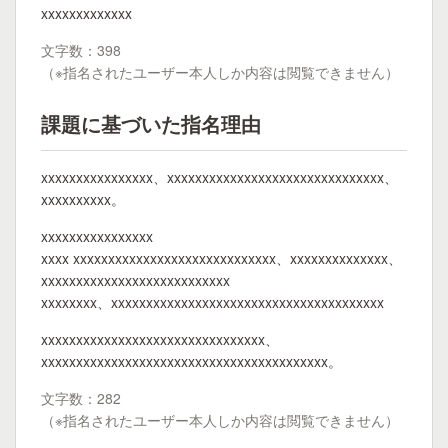
xxxxxxxxxxxxx
文字数：398
（※指名されたユーザー本人しか内容は閲覧できません）
課題に基づいた指名理由
xxxxxxxxxxxxxxxx、xxxxxxxxxxxxxxxxxxxxxxxxxxxxxxx、
xxxxxxxxxx。
xxxxxxxxxxxxxxxx
xxxx xxxxxxxxxxxxxxxxxxxxxxxxxxxxx、xxxxxxxxxxxxxx、
xxxxxxxxxxxxxxxxxxxxxxxxxxx
xxxxxxxx、xxxxxxxxxxxxxxxxxxxxxxxxxxxxxxxxxxxxxxx
xxxxxxxxxxxxxxxxxxxxxxxxxxxxxxxx、
xxxxxxxxxxxxxxxxxxxxxxxxxxxxxxxxxxxxxxxxx。
文字数：282
（※指名されたユーザー本人しか内容は閲覧できません）