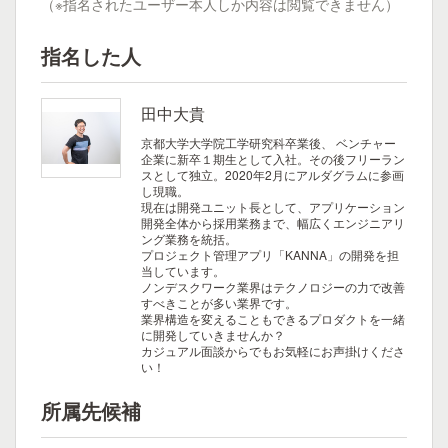
（※指名されたユーザー本人しか内容は閲覧できません）
指名した人
田中大貴
京都大学大学院工学研究科卒業後、 ベンチャー
企業に新卒１期生として入社。その後フリーラン
スとして独立。2020年2月にアルダグラムに参画
し現職。
現在は開発ユニット長として、アプリケーション
開発全体から採用業務まで、幅広くエンジニアリ
ング業務を統括。
プロジェクト管理アプリ「KANNA」の開発を担
当しています。
ノンデスクワーク業界はテクノロジーの力で改善
すべきことが多い業界です。
業界構造を変えることもできるプロダクトを一緒
に開発していきませんか？
カジュアル面談からでもお気軽にお声掛けくださ
い！
所属先候補