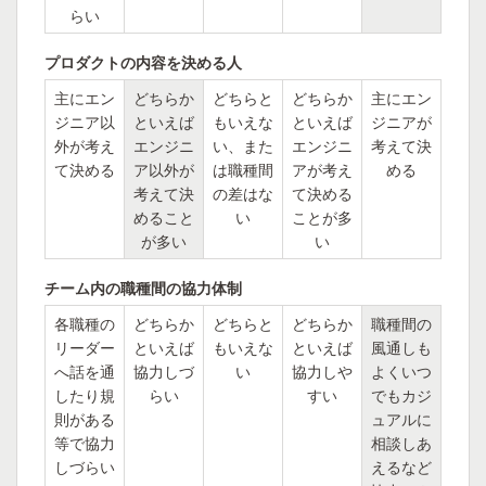
らい
プロダクトの内容を決める人
主にエン
どちらか
どちらと
どちらか
主にエン
ジニア以
といえば
もいえな
といえば
ジニアが
外が考え
エンジニ
い、また
エンジニ
考えて決
て決める
ア以外が
は職種間
アが考え
める
考えて決
の差はな
て決める
めること
い
ことが多
が多い
い
チーム内の職種間の協力体制
各職種の
どちらか
どちらと
どちらか
職種間の
リーダー
といえば
もいえな
といえば
風通しも
へ話を通
協力しづ
い
協力しや
よくいつ
したり規
らい
すい
でもカジ
則がある
ュアルに
等で協力
相談しあ
しづらい
えるなど