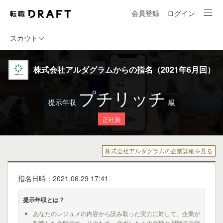
会員登録
ログイン
スカウト
株式会社アルダグラムからの指名（2021年6月回）
プチリッチ
提示年収
級
正社員
株式会社アルダグラムの企業詳細を見る
指名日時：2021.06.29 17:41
提示年収とは？
あなたのレジュメの内容から読み取った実力に対して、企業が
判断した金額です。そのため、必ずしもこの金額と同額で内定