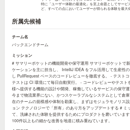
特に「ユーザー体験の最適化」を至上命題としてサービ
ど、すべての点においてユーザーが得られる体験を最大
所属先候補
チーム名
バックエンドチーム
ミッション
# サマリーポケットの機能開発や保守運用 サマリーポケットで
ケーションを主に担当し、 IntelliJ IDEA をフル活用して生産性
し PullRequest ベースのコードレビューを徹底する。 - テスト
テストは CI 環境にて毎日自動実行。 - コードレビューや
様へ提供する機能の設計や開発、稼働しているサービスの保守運用
今まで物流業界にない、かつスケーラブルなシステムとして倉庫管
在のチームの規模感や体制を勘案し、まずはモジュラモノリス設
ョン テクノロジーで「所有」のあり方をアップデートする # ミ
て、洗練された体験を提供するためにプロダクトを磨いています。
100件以上もの細かな改善を地道に積み重ねています。