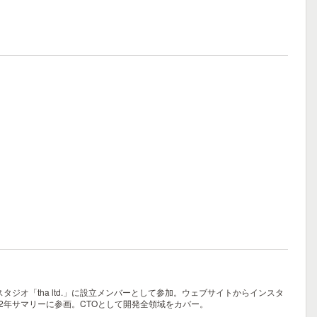
オ「tha ltd.」に設立メンバーとして参加。ウェブサイトからインスタ
2年サマリーに参画。CTOとして開発全領域をカバー。