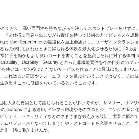
に分かれており、高い専門性を持ちながらも決してスタンドプレーをせず
ス仕様に意見を出しながら責任を持って技術の力でビジネスを成長させてい
 User Experience の最適化を至上命題とし、ユーザインタラ
るものが利用されたときに得られる体験を最大化させるために UX 設
く、常に手を動かしより良いコードを書くことを意識しそれに対する体制
nce、Scalability、Usability、Security と言った非機能要
端技術を使いユーザの役にたたないサービスを作ることに興味はありませ
。これは古い言語やフレームワークを選ぶということではなく、その技
ものを生み出すことに価値をおいているということです。
上を阻む大きな要因として論じられることが多いですが、サマリー、サマ
 chatops による運用, インフラ環境やそのプロビジョニングの IaC
ビリティ、セキュリティなどのさまざまな観点から設計、実装に優れて
テムリプレースとなってしまう）やテストコードを充実させること、当
是非一緒に働きませんか。