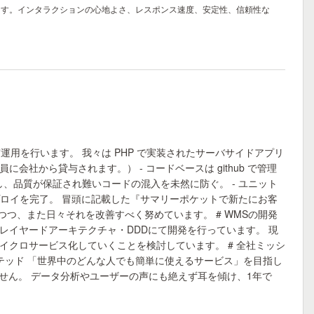
ます。インタラクションの心地よさ、レスポンス速度、安定性、信頼性な
用を行います。 我々は PHP で実装されたサーバサイドアプリ
は全員に会社から貸与されます。） - コードベースは github で管理
として差し戻し、品質が保証され難いコードの混入を未然に防ぐ。 - ユニット
デプロイを完了。 冒頭に記載した『サマリーポケットで新たにお客
つ、また日々それを改善すべく努めています。 # WMSの開発
にレイヤードアーキテクチャ・DDDにて開発を行っています。 現
クロサービス化していくことを検討しています。 # 全社ミッシ
エンテッド 「世界中のどんな人でも簡単に使えるサービス」を目指し
ません。 データ分析やユーザーの声にも絶えず耳を傾け、1年で