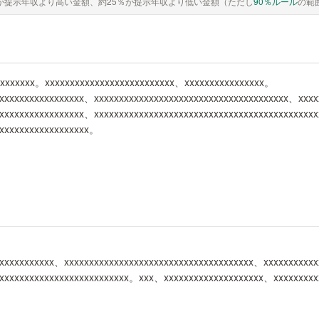
が提示年収より高い金額、約25％が提示年収より低い金額（ただし
90％ルール
の範
xxxxxxxx。xxxxxxxxxxxxxxxxxxxxxxxxxx、xxxxxxxxxxxxxxxx。
xxxxxxxxxxxxxxxxxx、xxxxxxxxxxxxxxxxxxxxxxxxxxxxxxxxxxxxxxx、xxx
xxxxxxxxxxxxxxxx、xxxxxxxxxxxxxxxxxxxxxxxxxxxxxxxxxxxxxxxxxxxx
xxxxxxxxxxxxxxxxxxx。
xxxxxxxxxxx、xxxxxxxxxxxxxxxxxxxxxxxxxxxxxxxxxxxxxx、xxxxxxxxxx
xxxxxxxxxxxxxxxxxxxxxxxxxx。xxx、xxxxxxxxxxxxxxxxxxxx、xxxxxxxx