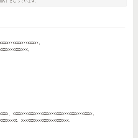
囲内）となっています。
xxxxxxxxxxxxxxxxxxx。
xxxxxxxxxxxxxx。
xxxxx、xxxxxxxxxxxxxxxxxxxxxxxxxxxxxxxxxxxxx。
xxxxxxxxx、xxxxxxxxxxxxxxxxxxxxxx。