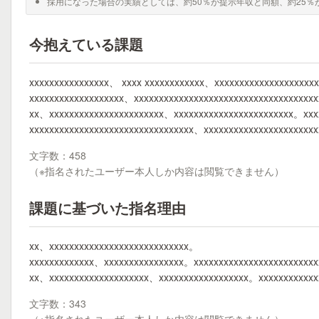
採用になった場合の実績としては、約50％が提示年収と同額、約25％
今抱えている課題
xxxxxxxxxxxxxxxx、 xxxx xxxxxxxxxxxx、xxxxxxxxxxxxxxxxxxxx
xxxxxxxxxxxxxxxxxxx、xxxxxxxxxxxxxxxxxxxxxxxxxxxxxxxxxxxx
xx、xxxxxxxxxxxxxxxxxxxxxxx、xxxxxxxxxxxxxxxxxxxxxxxx。xxxx
xxxxxxxxxxxxxxxxxxxxxxxxxxxxxxxxx、xxxxxxxxxxxxxxxxxxxxxx
文字数：458
（※指名されたユーザー本人しか内容は閲覧できません）
課題に基づいた指名理由
xx、xxxxxxxxxxxxxxxxxxxxxxxxxxxx。
xxxxxxxxxxxxx、xxxxxxxxxxxxxxxx。xxxxxxxxxxxxxxxxxxxxxxxxx
xx、xxxxxxxxxxxxxxxxxxxx、xxxxxxxxxxxxxxxxxx。xxxxxxxxxxxx
文字数：343