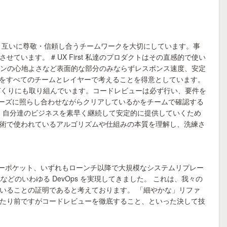
に、互いに尊敬・信頼し合うチームワークを大切にしています。事
ます。 # UX First 私達のプロダクトはその直感的で使い
クションの心地よさなど表面的な部分のみならずレスポンス速度、安定
計をすべてのチームとレイヤーで考えることを得意としています。
づくりにも取り組んでいます。コードレビューは必ず行い、要件を
件を今の自分達のフェーズに照らし合わせながらクリアしているかをチームで確認する
ん。自分達のビジネスを素早く継続して安定的に提供していくため
術で使われているアルゴリズムや仕組みの本質を理解し、洗練さ
リーポケット、いずれもローンチ以降で大規模なシステムリプレー
 化などのいわゆる DevOps を実現してきました。 これは、我々の
いることの証明であると考えております。 「細やかな」リファ
たり前ですがコードレビューを徹底すること、といった決して技