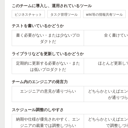
このチームに導入し、運用されているツール
ビジネスチャット
タスク管理ツール
wiki等の情報共有ツール
テストを書いているかどうか
書く必要がない・または少ないプロ
全く書けてい
ダクトだ
ライブラリなどを更新しているかどうか
定期的に更新する必要がない・また
ほとんど更新し
は低いプロダクトだ
チーム内のエンジニアの発言力
エンジニアの意見が通りづらい
どちらかといえばエン
が通りづら
スケジュール調整のしやすさ
納期や仕様が優先されやすく、エン
どちらかといえばエン
ジニアの裁量では調整しづらい
で調整しづ