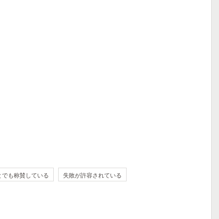
とでも称賛している
失敗が許容されている