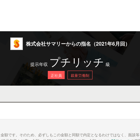
株式会社サマリーからの指名（2021年6月回）
プチリッチ
提示年収
級
正社員
裁量労働制
た金額です。そのため、必ずしもこの金額と同額で内定となるわけではなく、面談等