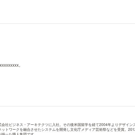
xxxxxxxxxx。
社ビジネス・アーキテクツに入社。その後米国留学を経て2004年よりデザインスタジ
ットワークを融合させたシステムを開発し文化庁メディア芸術祭などを受賞。201
が揃った職人集団です。