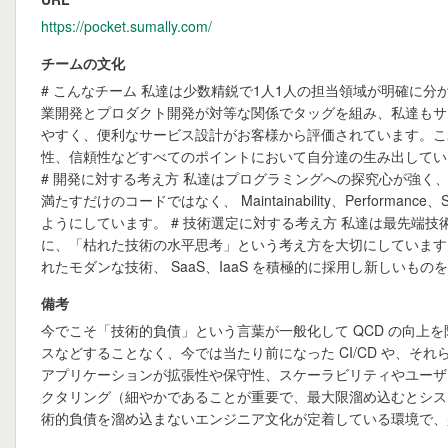
https://pocket.sumally.com/
チームの文化
# こんなチーム 私達は少数精鋭で1人1人の担当領域が明確
業開発とプロダクト開発が対等な関係でタッグを組み、私達もサービ
やすく、便利なサービス設計がお客様から評価されています。これは
性、信頼性などすべてのポイントにおいて自分達の生み出してい
# 開発に対する考え方 私達はプログラミングへの探究心が強
満たすだけのコードではなく、 Maintainability、Performa
ようにしています。 # 技術選定に対する考え方 私達は最先
に、「枯れた技術の水平思考」という考え方を大切にしています
れたモダンな技術、 SaaS、IaaS を積極的に採用し新しい
備考
今でこそ「技術的負債」という言葉が一般化して QCD の向
スなどすることなく、今では当たり前になった CI/CD や、それらの
アプリケーションが拡張性や保守性、スケーラビリティやユーザ
クタリング（細やかであることが重要で、最大限溜め込むとシス
術的負債を溜め込まないエンジニア文化が定着している環境で、