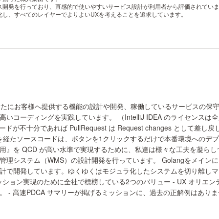
ス開発を行っており、直感的で使いやすいサービス設計が利用者から評価されてい
化し、すべてのレイヤーでよりよいUXを考えることを追求しています。
新たにお客様へ提供する機能の設計や開発、稼働しているサービスの保守運
の高いコーディングを実践しています。 （IntelliJ IDEA のライセンス
コードが不十分であれば PullRequest は Request changes 
テストを経たソースコードは、ボタンを1クリックするだけで本番環境への
』を QCD が高い水準で実現するために、私達は様々な工夫を凝らしつ
理システム（WMS）の設計開発を行っています。 Golangをメイン
計で開発しています。ゆくゆくはモジュラ化したシステムを切り離しマイ
ッション実現のために全社で標榜している2つのバリュー - UX オリ
 - 高速PDCA サマリーが掲げるミッションに、過去の正解例はあり