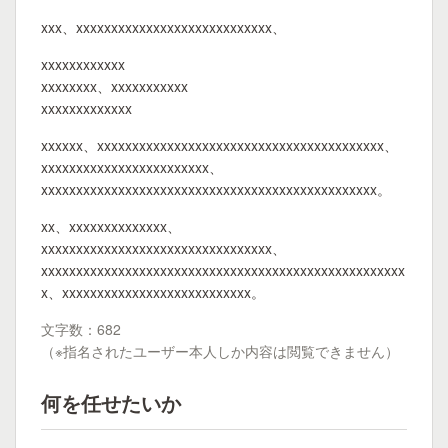
xxx、xxxxxxxxxxxxxxxxxxxxxxxxxxxx、
xxxxxxxxxxxx
xxxxxxxx、xxxxxxxxxxx
xxxxxxxxxxxxx
xxxxxx、xxxxxxxxxxxxxxxxxxxxxxxxxxxxxxxxxxxxxxxxx、
xxxxxxxxxxxxxxxxxxxxxxxx、
xxxxxxxxxxxxxxxxxxxxxxxxxxxxxxxxxxxxxxxxxxxxxxxx。
xx、xxxxxxxxxxxxxx、
xxxxxxxxxxxxxxxxxxxxxxxxxxxxxxxxx、
xxxxxxxxxxxxxxxxxxxxxxxxxxxxxxxxxxxxxxxxxxxxxxxxxxxx
x、xxxxxxxxxxxxxxxxxxxxxxxxxxx。
文字数：682
（※指名されたユーザー本人しか内容は閲覧できません）
何を任せたいか