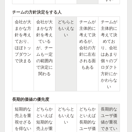
チームの方針決定をする人
会社が大
会社が大
どちらと
チームが
チームが
まかな方
まかな方
もいえな
主体的に
主体的に
針を考え
針を考え
い
考えて決
考えて決
ており、
ている
めるが、
めてお
ほぼトッ
が、チー
会社の方
り、会社
プダウン
ムも一定
針に左右
はあまり
で決まる
の範囲内
される面
個々のプ
で決定に
もある
ロダクト
関わる
方針にか
かわらな
い
長期的価値の優先度
短期的な
どちらか
どちらと
どちらか
長期的な
売上を重
といえば
もいえな
といえば
ユーザ価
視せざる
短期的な
い
長期的な
値が重視
を得ない
売上が重
ユーザ価
できてい