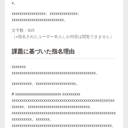
x。
xxxxxxxxxxxxxxxxx、xxxxxxxxxxxxxx、
xxxxxxxxxxxxxxxxxxxxxxxxxx。
文字数：825
（※指名されたユーザー本人しか内容は閲覧できません）
課題に基づいた指名理由
xxxxxxx
xxxxxxxxxxxxxxxxxxxxxxxxxxxxxxxxxxxxxxxxxx。
xxxxxxxxxx、xxxxxxxxxxxxxxxxxxxx。
# xxxxxxxxxxxxxxxxxxxxxxx xxxxxxxxx
xxxxxxxxxxxxxxxxxxxxxxxxxxxxxxxxxxxxxxxxxxxxx(xxx)xx
xxxxxx、xxxxxxxxxxxxxxxxxxxxxxxxxxxxxxx、
xxxxxxxxxxxxxxxxxxxxxxxxxxxxxxxxxxxxxxxxxxxxxxxxxxxx
xxxxxxxxxx。xxxxxxx、
xxxxxxxxxxxxxxxxxxxxxxxxxxxxxxxxxxxxxxxxxxxxxxxxxx。