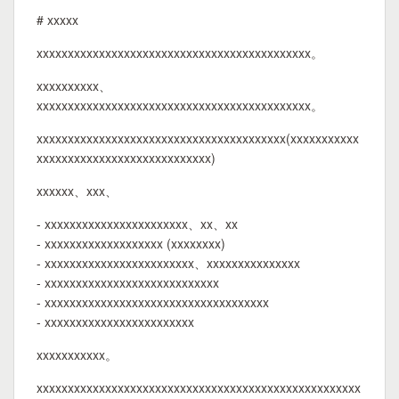
# xxxxx
xxxxxxxxxxxxxxxxxxxxxxxxxxxxxxxxxxxxxxxxxxxx。
xxxxxxxxxx、
xxxxxxxxxxxxxxxxxxxxxxxxxxxxxxxxxxxxxxxxxxxx。
xxxxxxxxxxxxxxxxxxxxxxxxxxxxxxxxxxxxxxxx(xxxxxxxxxxx
xxxxxxxxxxxxxxxxxxxxxxxxxxxx)
xxxxxx、xxx、
- xxxxxxxxxxxxxxxxxxxxxxx、xx、xx
- xxxxxxxxxxxxxxxxxxx (xxxxxxxx)
- xxxxxxxxxxxxxxxxxxxxxxxx、xxxxxxxxxxxxxxx
- xxxxxxxxxxxxxxxxxxxxxxxxxxxx
- xxxxxxxxxxxxxxxxxxxxxxxxxxxxxxxxxxxx
- xxxxxxxxxxxxxxxxxxxxxxxx
xxxxxxxxxxx。
xxxxxxxxxxxxxxxxxxxxxxxxxxxxxxxxxxxxxxxxxxxxxxxxxxxx