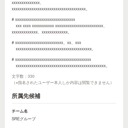
xxxxxxxxxxxxxx、
xxxxxxxxxxxxxxxxxxxxxxxxxxxxxxxxxxxxx。
# xxxxxxxxxxxxxxxxxxxxxxxxxxxxxx
xxx xxxx xxxxxxxxxxx xxxxxxxxxxxxxxxxxxxxxxxx、
xxxxxxxxxxxxx、xxxxxxxxxxxxx。
# xxxxxxxxxxxxxxxxxxxxxxxx、xx、xxx
xxxxxxxxxxxxxxxxxxxxxxxxxxxxxxxxxxxxxx。
# xxxxxxxxxxxxxxxxxxxxxxxxxxxxxxxxxxxxxx
xxxxxxxxxxxxxxxxxxxxxxxxxxxxxxxxxxxxxxxxxxxxx。
文字数：330
（※指名されたユーザー本人しか内容は閲覧できません）
所属先候補
チーム名
SREグループ