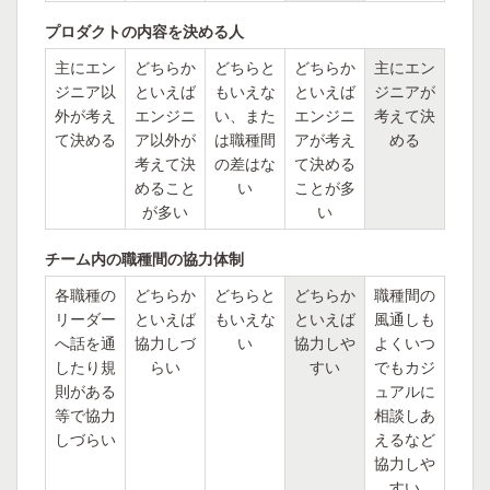
プロダクトの内容を決める人
主にエン
どちらか
どちらと
どちらか
主にエン
ジニア以
といえば
もいえな
といえば
ジニアが
外が考え
エンジニ
い、また
エンジニ
考えて決
て決める
ア以外が
は職種間
アが考え
める
考えて決
の差はな
て決める
めること
い
ことが多
が多い
い
チーム内の職種間の協力体制
各職種の
どちらか
どちらと
どちらか
職種間の
リーダー
といえば
もいえな
といえば
風通しも
へ話を通
協力しづ
い
協力しや
よくいつ
したり規
らい
すい
でもカジ
則がある
ュアルに
等で協力
相談しあ
しづらい
えるなど
協力しや
すい