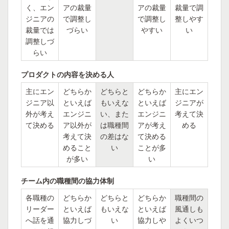
く、エン
アの裁量
アの裁量
裁量で調
ジニアの
で調整し
で調整し
整しやす
裁量では
づらい
やすい
い
調整しづ
らい
プロダクトの内容を決める人
主にエン
どちらか
どちらと
どちらか
主にエン
ジニア以
といえば
もいえな
といえば
ジニアが
外が考え
エンジニ
い、また
エンジニ
考えて決
て決める
ア以外が
は職種間
アが考え
める
考えて決
の差はな
て決める
めること
い
ことが多
が多い
い
チーム内の職種間の協力体制
各職種の
どちらか
どちらと
どちらか
職種間の
リーダー
といえば
もいえな
といえば
風通しも
へ話を通
協力しづ
い
協力しや
よくいつ