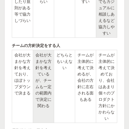
したり規
らい
すい
でもカジ
則がある
ュアルに
等で協力
相談しあ
しづらい
えるなど
協力しや
すい
チームの方針決定をする人
会社が大
会社が大
どちらと
チームが
チームが
まかな方
まかな方
もいえな
主体的に
主体的に
針を考え
針を考え
い
考えて決
考えて決
ており、
ている
めるが、
めてお
ほぼトッ
が、チー
会社の方
り、会社
プダウン
ムも一定
針に左右
はあまり
で決まる
の範囲内
される面
個々のプ
で決定に
もある
ロダクト
関わる
方針にか
かわらな
い