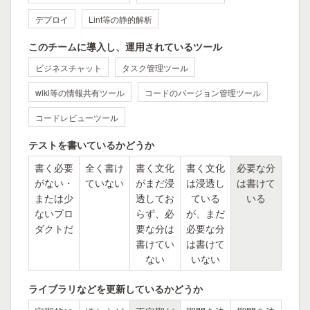
デプロイ
Lint等の静的解析
このチームに導入し、運用されているツール
ビジネスチャット
タスク管理ツール
wiki等の情報共有ツール
コードのバージョン管理ツール
コードレビューツール
テストを書いているかどうか
書く必要
全く書け
書く文化
書く文化
必要な分
がない・
ていない
がまだ浸
は浸透し
は書けて
または少
透してお
ている
いる
ないプロ
らず、必
が、まだ
ダクトだ
要な分は
必要な分
書けてい
は書けて
ない
いない
ライブラリなどを更新しているかどうか