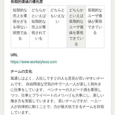
長期的価値の優先度
短期的な
どちらか
どちらと
どちらか
長期的な
売上を重
といえば
もいえな
といえば
ユーザ価
視せざる
短期的な
い
長期的な
値が重視
を得ない
売上が重
ユーザ価
できてい
状態であ
視されて
値を重視
る
る
いる
できてい
る
URL
https://www.workstyleos.com
チームの文化
風通しはよく、入社してすぐの人も意見が言いやすいチー
ムです。 自由闊達な空気の中で一人一人が楽しく前向き
に仕事をしています。 ベンチャーのスピード感を重視し
つつ、仕事とプライベートのメリハリも大事にし、新しい
働き方を実践していきます。 若いチームですが、一人一
人が自律的に動くことで、力が最大化できるチームを目指
しています。