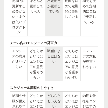
定期的に
ほとんど
不定期だ
期間を決
期間を決
更新する
更新して
が更新し
めて定期
めて定期
必要がな
いない
ている
的に更新
的に自動
い・また
している
で更新し
は低いプ
ている
ロダクト
だ
チーム内のエンジニアの発言力
エンジニ
どちらか
職種によ
どちらか
エンジニ
アの意見
といえば
る差はな
といえば
アの意見
が通りづ
エンジニ
い
エンジニ
が尊重さ
らい
アの意見
アの意見
れやすい
が通りづ
が尊重さ
らい
れやすい
スケジュール調整のしやすさ
納期や仕
どちらか
どちらと
どちらか
納期や仕
様が優先
といえば
もいえな
といえば
様をエン
されやす
エンジニ
い
エンジニ
ジニアの