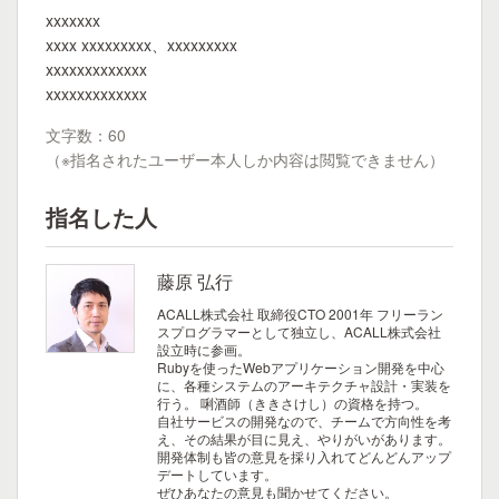
xxxxxxx
xxxx xxxxxxxxx、xxxxxxxxx
xxxxxxxxxxxxx
xxxxxxxxxxxxx
文字数：60
（※指名されたユーザー本人しか内容は閲覧できません）
指名した人
藤原 弘行
ACALL株式会社 取締役CTO
2001年 フリーラン
スプログラマーとして独立し、ACALL株式会社
設立時に参画。
Rubyを使ったWebアプリケーション開発を中心
に、各種システムのアーキテクチャ設計・実装を
行う。
唎酒師（ききさけし）の資格を持つ。
自社サービスの開発なので、チームで方向性を考
え、その結果が目に見え、やりがいがあります。
開発体制も皆の意見を採り入れてどんどんアップ
デートしています。
ぜひあなたの意見も聞かせてください。