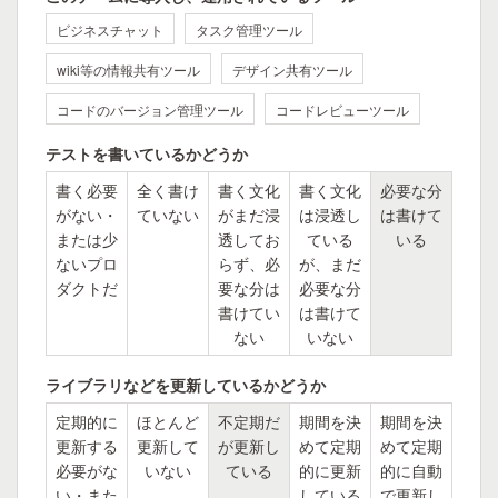
ビジネスチャット
タスク管理ツール
wiki等の情報共有ツール
デザイン共有ツール
コードのバージョン管理ツール
コードレビューツール
テストを書いているかどうか
書く必要
全く書け
書く文化
書く文化
必要な分
がない・
ていない
がまだ浸
は浸透し
は書けて
または少
透してお
ている
いる
ないプロ
らず、必
が、まだ
ダクトだ
要な分は
必要な分
書けてい
は書けて
ない
いない
ライブラリなどを更新しているかどうか
定期的に
ほとんど
不定期だ
期間を決
期間を決
更新する
更新して
が更新し
めて定期
めて定期
必要がな
いない
ている
的に更新
的に自動
い・また
している
で更新し