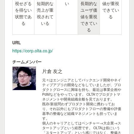
視せざる
短期的な
い
長期的な
値が重視
を得ない
売上が重
ユーザ価
できてい
状態であ
視されて
値を重視
る
る
いる
できてい
る
URL
https://corp.olta.co.jp/
チームメンバー
片倉 友之
元々はエンジニアとしてバックエンド開発やネイ
ティブアプリの開発などをしていましたが、プロ
ダクトグロースに興味を持ち、最近は事業企画や
PdMなどをやっています。
OLTAでプロダクトマ
ネジメントや開発組織全般を見ております。
既存/新規問わずプロダクト開発に携わってお
り、それ以外にもプロダクトフローの整備や評価
基準の整備など組織マネジメントも担っていま
す。
個人のキャリアとしてはベンチャー→大企業→ス
タートアップという経歴です。
OLTAは俗にいう
「スタートアップ」という感じではなく、整備さ