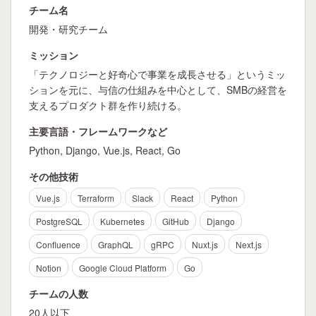
チーム名
開発・研究チーム
ミッション
「テクノロジーと好奇心で事業を成長させる」というミッ
ションを元に、与信の仕組みを中心として、SMBの経営を
支えるプロダクト群を作り続ける。
主要言語・フレームワークなど
Python, Django, Vue.js, React, Go
その他技術
Vue.js
Terraform
Slack
React
Python
PostgreSQL
Kubernetes
GitHub
Django
Confluence
GraphQL
gRPC
Nuxt.js
Next.js
Notion
Google Cloud Platform
Go
チームの人数
20人以下