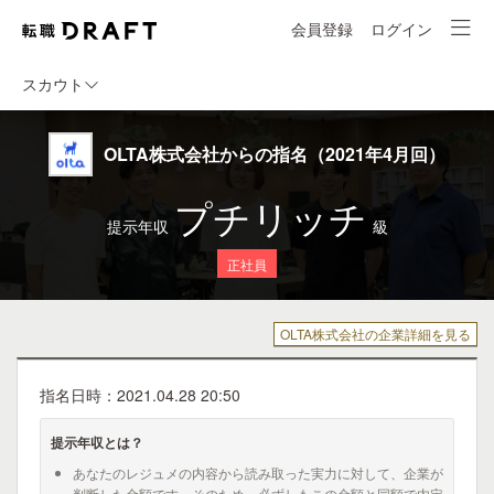
会員登録
ログイン
スカウト
OLTA株式会社からの指名（2021年4月回）
プチリッチ
提示年収
級
正社員
OLTA株式会社の企業詳細を見る
指名日時：2021.04.28 20:50
提示年収とは？
あなたのレジュメの内容から読み取った実力に対して、企業が
判断した金額です。そのため、必ずしもこの金額と同額で内定