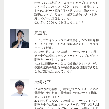
れ整っている部分と、スタートアップらしさがち
ょうど良いバランスで成立しており、事業コミッ
トへのスピード感などを体感しつつも働きやすい
環境になっております。
最近は趣味でUnityを利
用してゲーム開発しています。
ぜひざっくばらんにお話しましょう！
宗里 駿
ディップでインフラ構築や運用をしつつSREを推
進、また社内ツールの新規開発のスクラムマスタ
ーとして従事。
2022年1月にOLTAへ転職し、サーバサイドの開
発を中心に現在はテックリードとしてプロダクト
開発をリードしています。
まだまだ開発チームとして規模が小さいですが、
事業の成長を感じながら臨機応変に開発できると
ころが魅力だと思っています。
大網 将平
Leveragesで看護・介護向けオウンドメディアの
運用責任者に従事。看護師向けのQAサイト構築
等をしておりました。
2021年7月よりOLTAに転職し、サーバサイドの
開発を中心に現在はテックリード、直近ではPdM
も兼務しており、INVOYのグロースを担っており