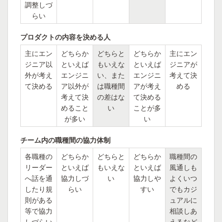
調整しづ
らい
プロダクトの内容を決める人
主にエン
どちらか
どちらと
どちらか
主にエン
ジニア以
といえば
もいえな
といえば
ジニアが
外が考え
エンジニ
い、また
エンジニ
考えて決
て決める
ア以外が
は職種間
アが考え
める
考えて決
の差はな
て決める
めること
い
ことが多
が多い
い
チーム内の職種間の協力体制
各職種の
どちらか
どちらと
どちらか
職種間の
リーダー
といえば
もいえな
といえば
風通しも
へ話を通
協力しづ
い
協力しや
よくいつ
したり規
らい
すい
でもカジ
則がある
ュアルに
等で協力
相談しあ
しづらい
えるなど