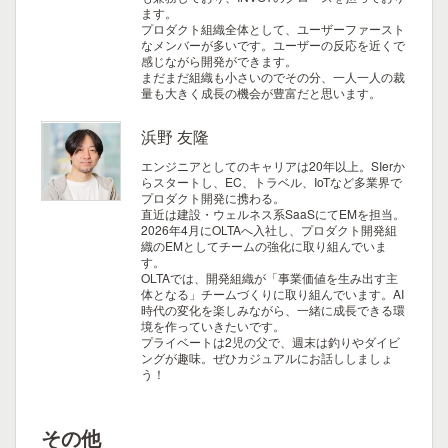
ます。
プロダクト組織全体として、ユーザーファースト
なメンバーが多いです。ユーザーの反応を近くで
感じながら開発ができます。
まだまだ組織も小さいのでその分、一人一人の裁
量も大きく成長の機会が豊富だと思います。
浜野 友隆
エンジニアとしてのキャリアは20年以上。SIerか
らスタートし、EC、トラベル、IoTなど多業界で
プロダクト開発に携わる。
直近は建設・ウェルネス系SaaSにてEMを担当。
2026年4月にOLTAへ入社し、プロダクト開発組
織のEMとしてチームの強化に取り組んでいま
す。
OLTAでは、開発組織が「事業価値を生み出す主
体となる」チームづくりに取り組んでいます。AI
時代の変化を楽しみながら、一緒に成長できる環
境を作っていきたいです。
プライベートは2児の父で、週末は釣りやダイビ
ングが趣味。ぜひカジュアルにお話ししましょ
う！
その他