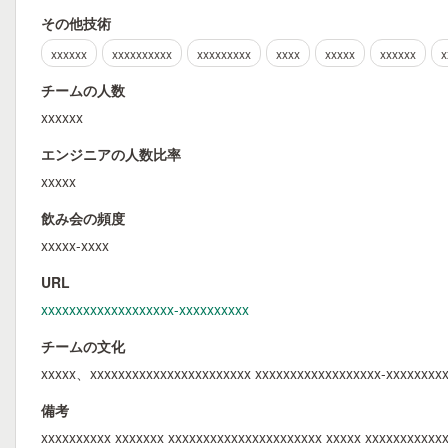
その他技術
xxxxxx
xxxxxxxxxx
xxxxxxxxx
xxxx
xxxxx
xxxxxx
x
チームの人数
xxxxxx
エンジニアの人数比率
xxxxx
飲み会の頻度
xxxxx-xxxx
URL
xxxxxxxxxxxxxxxxxxx-xxxxxxxxxx
チームの文化
xxxxx、xxxxxxxxxxxxxxxxxxxxxxx xxxxxxxxxxxxxxxxxx-xxxxxxxxx
備考
xxxxxxxxxx xxxxxxx xxxxxxxxxxxxxxxxxxxxxx xxxxx xxxxxxxxxxx