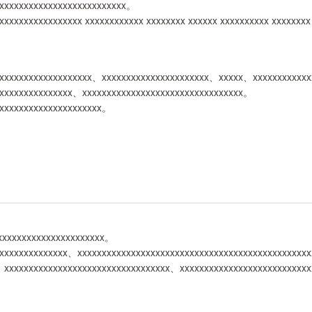
xxxxxxxxxxxxxxxxxxxxxxxxxx。
xxxxxxxxxxxxxxx xxxxxxxxxxxx xxxxxxxx xxxxxx xxxxxxxxxx xxxxxxx
xxxxxxxxxxxxxxxxxxxx、xxxxxxxxxxxxxxxxxxxxxx、xxxxx、xxxxxxxxxxx
xxxxxxxxxxxxxxxx、xxxxxxxxxxxxxxxxxxxxxxxxxxxxxxxxx。
xxxxxxxxxxxxxxxxxxxxxx。
xxxxxxxxxxxxxxxxxxxxxx。
xxxxxxxxxxxxxxx、xxxxxxxxxxxxxxxxxxxxxxxxxxxxxxxxxxxxxxxxxxxxxxx
。xxxxxxxxxxxxxxxxxxxxxxxxxxxxxxxxxx、xxxxxxxxxxxxxxxxxxxxxxxxxx