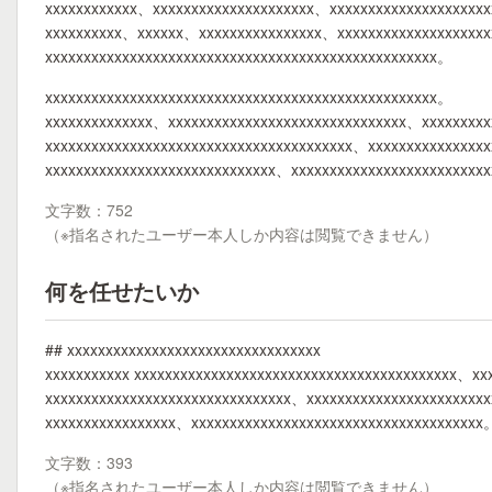
xxxxxxxxxxxx、xxxxxxxxxxxxxxxxxxxxx、xxxxxxxxxxxxxxxxxxxxx
xxxxxxxxxx、xxxxxx、xxxxxxxxxxxxxxxx、xxxxxxxxxxxxxxxxxxxxxx
xxxxxxxxxxxxxxxxxxxxxxxxxxxxxxxxxxxxxxxxxxxxxxxxxxx。
xxxxxxxxxxxxxxxxxxxxxxxxxxxxxxxxxxxxxxxxxxxxxxxxxxx。
xxxxxxxxxxxxxx、xxxxxxxxxxxxxxxxxxxxxxxxxxxxxxx、xxxxxxxx
xxxxxxxxxxxxxxxxxxxxxxxxxxxxxxxxxxxxxxxx、xxxxxxxxxxxxxxx
xxxxxxxxxxxxxxxxxxxxxxxxxxxxxx、xxxxxxxxxxxxxxxxxxxxxxxxx
文字数：752
（※指名されたユーザー本人しか内容は閲覧できません）
何を任せたいか
## xxxxxxxxxxxxxxxxxxxxxxxxxxxxxxxxx
xxxxxxxxxxx xxxxxxxxxxxxxxxxxxxxxxxxxxxxxxxxxxxxxxxxxx、xx
xxxxxxxxxxxxxxxxxxxxxxxxxxxxxxxx、xxxxxxxxxxxxxxxxxxxxxxx
xxxxxxxxxxxxxxxxx、xxxxxxxxxxxxxxxxxxxxxxxxxxxxxxxxxxxxxx
文字数：393
（※指名されたユーザー本人しか内容は閲覧できません）