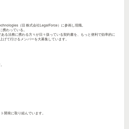
ogies（旧 株式会社LegalForce）に参画し現職。
的に携わっている。
ーザーである法務に携わる方々が日々扱っている契約書を、もっと便利で効率的に
り上げて行けるメンバーを大募集しています。
す。
クト開発に取り組んでいます。