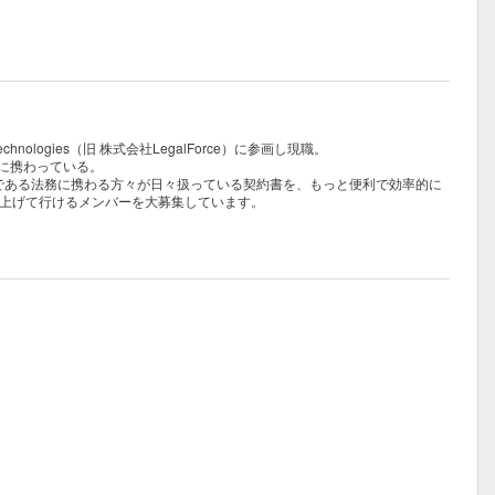
ogies（旧 株式会社LegalForce）に参画し現職。
的に携わっている。
ーザーである法務に携わる方々が日々扱っている契約書を、もっと便利で効率的に
り上げて行けるメンバーを大募集しています。