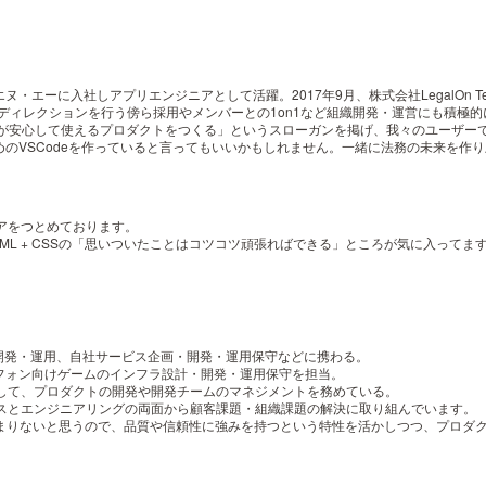
に入社しアプリエンジニアとして活躍。2017年9月、株式会社LegalOn Technol
開発のディレクションを行う傍ら採用やメンバーとの1on1など組織開発・運営にも積極
では「ユーザーが安心して使えるプロダクトをつくる」というスローガンを掲げ、我々のユ
のVSCodeを作っていると言ってもいいかもしれません。一緒に法務の未来を作
ニアをつとめております。
HTML + CSSの「思いついたことはコツコツ頑張ればできる」ところが気に入ってま
保守開発・運用、自社サービス企画・開発・運用保守などに携わる。
フォン向けゲームのインフラ設計・開発・運用保守を担当。
ャーとして、プロダクトの開発や開発チームのマネジメントを務めている。
ネスとエンジニアリングの両面から顧客課題・組織課題の解決に取り組んでいます。
あまりないと思うので、品質や信頼性に強みを持つという特性を活かしつつ、プロダ