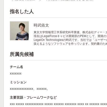
指名した人
時武佑太
東京大学情報理工学系研究科卒業後、株式会社ディー・エヌ・エー
現在はLegalForceキャビネ開発部のPEMとして、
LegalOn Technologiesの時武です。当社
扱えるようなソフトウェアを作っています。契約書のため
所属先候補
チーム名
xxxxxxx
ミッション
xxxxxxxxxxxxxx、xxxxxx。
主要言語・フレームワークなど
xxx xxxxx xxxxxxxxxxx xxxxx xxxxxx xxxxxxx xxxx xx xxxxxx xxx