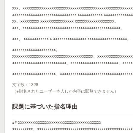
xxx、xxxxxxxxxxxxxxxxxxxxxxxxxxxxxxxxxxxxxxxxxxxxxxxxxxxx
xxxxxxxxxxxxxxxxxxxxxxxxxxxxxxx xxxxxxxxxxxx xxxxxxxxxxxx
xx、xxxxxxxxx xxxxxxxxxxxxxxxx xxxxxxxxxxxxxxxxxxx。
xxx、xxxxxxxxxxxxxxxxxxxxxxxxxxxxxxxxxxxxxxxxxxxxxxx。
xxx、 xxxxxxxxxxxx x xxxxxxxxxxxxxxxx xxxxxxxxxxxxxxxxxxx。
xxxxxxxxxxxxxxxxxxxxx。
xxxxxxxxxxxxxxxxxxxxxxxxxxxxxxxxxxxxxxx、xxxxxxxxxxxxxxxx
xxxxxxxxxxxxxxxxxxxxxxxxxx。xxxxxxxxxxxxxxxxxxxxxxx、xxxxx
xxxxxxxxxxxxxxxxxxxxx、xxxxxxxxxxxxxxxxxxxxxxxxxxxxxxxxxx
文字数：1328
（※指名されたユーザー本人しか内容は閲覧できません）
課題に基づいた指名理由
## xxxxxxxxxxxxxxxxxxxxxxxxxxxxxxxxxxxxxxxx
xxxxxxxxxx、xxxxxxxxxxxxxxxxxxxxxxxxxxxxxxxxxxxxxxxxxxxxx