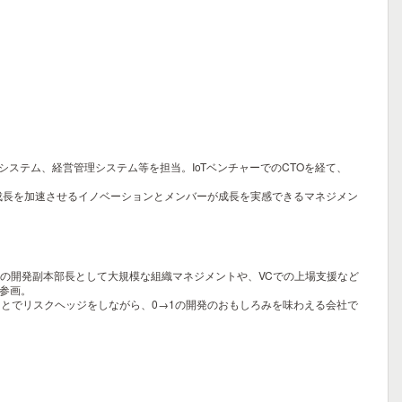
ステム、経営管理システム等を担当。IoTベンチャーでのCTOを経て、
成長を加速させるイノベーションとメンバーが成長を実感できるマネジメン
ラボの開発副本部長として大規模な組織マネジメントや、VCでの上場支援など
s参画。
とでリスクヘッジをしながら、0→1の開発のおもしろみを味わえる会社で