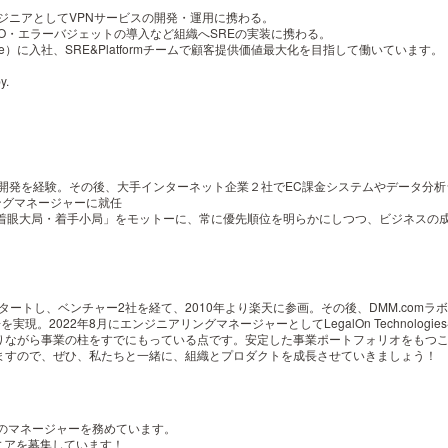
ンジニアとしてVPNサービスの開発・運用に携わる。
SLO・エラーバジェットの導入など組織へSREの実装に携わる。
egalForce）に入社、SRE&Platformチームで顧客提供価値最大化を目指して働いています。
y.
開発を経験。その後、大手インターネット企業２社でEC課金システムやデータ分析シ
ニアリングマネージャーに就任
「着眼大局・着手小局」をモットーに、常に優先順位を明らかにしつつ、ビジネスの
タートし、ベンチャー2社を経て、2010年より楽天に参画。その後、DMM.com
を実現。2022年8月にエンジニアリングマネージャーとしてLegalOn Technologie
りながら事業の柱をすでにもっている点です。安定した事業ポートフォリオをもつこ
ますので、ぜひ、私たちと一緒に、組織とプロダクトを成長させていきましょう！
ュー基盤のマネージャーを務めています。
ニアを募集しています！