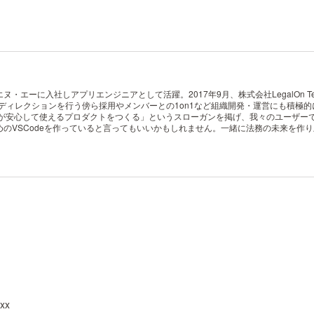
に入社しアプリエンジニアとして活躍。2017年9月、株式会社LegalOn Technol
開発のディレクションを行う傍ら採用やメンバーとの1on1など組織開発・運営にも積極
では「ユーザーが安心して使えるプロダクトをつくる」というスローガンを掲げ、我々のユ
のVSCodeを作っていると言ってもいいかもしれません。一緒に法務の未来を作
xxx