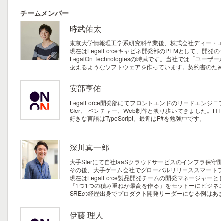
チームメンバー
時武佑太
東京大学情報理工学系研究科卒業後、株式会社ディー・エヌ・エー
現在はLegalForceキャビネ開発部のPEMとして、
LegalOn Technologiesの時武です。当社
扱えるようなソフトウェアを作っています。契約書のため
安部亨佑
LegalForce開発部にてフロントエンドのリードエンジ
SIer、 ベンチャー、Web制作と渡り歩いてきました。
好きな言語はTypeScript。最近はF#を勉強中です。
深川真一郎
大手SIerにて自社IaaSクラウドサービスのインフラ
その後、大手ゲーム会社でグローバルリリーススマート
現在はLegalForce製品開発チームの開発マネージ
「1つ1つの積み重ねが最高を作る」をモットーにビジ
SREの経歴出身でプロダクト開発リーダーになる例は
伊藤 理人