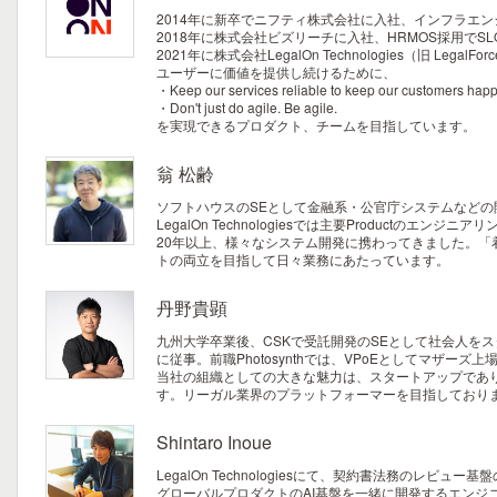
2014年に新卒でニフティ株式会社に入社、インフラエ
2018年に株式会社ビズリーチに入社、HRMOS採用で
2021年に株式会社LegalOn Technologies（旧 L
ユーザーに価値を提供し続けるために、
・Keep our services reliable to keep our customers happ
・Don't just do agile. Be agile.
を実現できるプロダクト、チームを目指しています。
翁 松齢
ソフトハウスのSEとして金融系・公官庁システムなどの
LegalOn Technologiesでは主要Productのエンジ
20年以上、様々なシステム開発に携わってきました。
トの両立を目指して日々業務にあたっています。
丹野貴顕
九州大学卒業後、CSKで受託開発のSEとして社会人をス
に従事。前職Photosynthでは、VPoEとしてマザーズ上場
当社の組織としての大きな魅力は、スタートアップであ
す。リーガル業界のプラットフォーマーを目指しており
Shintaro Inoue
LegalOn Technologiesにて、契約書法務のレビ
グローバルプロダクトのAI基盤を一緒に開発するエンジ