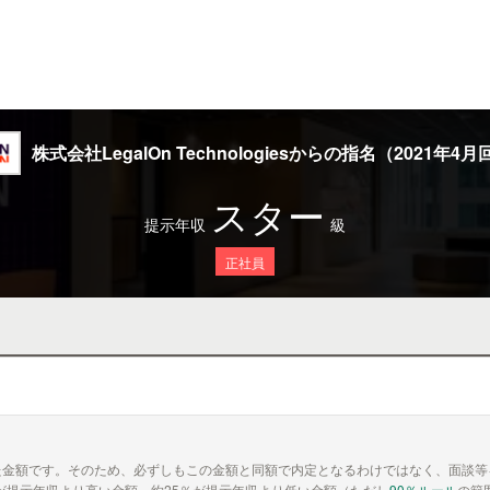
株式会社LegalOn Technologiesからの指名（2021年4月
スター
提示年収
級
正社員
た金額です。そのため、必ずしもこの金額と同額で内定となるわけではなく、面談等
が提示年収より高い金額、約25％が提示年収より低い金額（ただし
90％ルール
の範