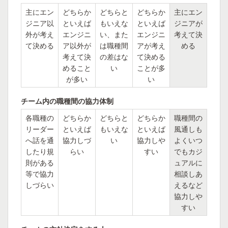
主にエン
どちらか
どちらと
どちらか
主にエン
ジニア以
といえば
もいえな
といえば
ジニアが
外が考え
エンジニ
い、また
エンジニ
考えて決
て決める
ア以外が
は職種間
アが考え
める
考えて決
の差はな
て決める
めること
い
ことが多
が多い
い
チーム内の職種間の協力体制
各職種の
どちらか
どちらと
どちらか
職種間の
リーダー
といえば
もいえな
といえば
風通しも
へ話を通
協力しづ
い
協力しや
よくいつ
したり規
らい
すい
でもカジ
則がある
ュアルに
等で協力
相談しあ
しづらい
えるなど
協力しや
すい