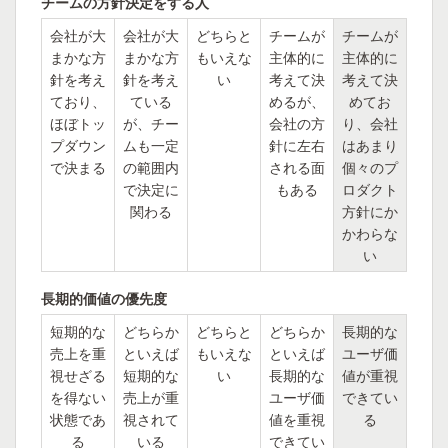
チームの方針決定をする人
会社が大
会社が大
どちらと
チームが
チームが
まかな方
まかな方
もいえな
主体的に
主体的に
針を考え
針を考え
い
考えて決
考えて決
ており、
ている
めるが、
めてお
ほぼトッ
が、チー
会社の方
り、会社
プダウン
ムも一定
針に左右
はあまり
で決まる
の範囲内
される面
個々のプ
で決定に
もある
ロダクト
関わる
方針にか
かわらな
い
長期的価値の優先度
短期的な
どちらか
どちらと
どちらか
長期的な
売上を重
といえば
もいえな
といえば
ユーザ価
視せざる
短期的な
い
長期的な
値が重視
を得ない
売上が重
ユーザ価
できてい
状態であ
視されて
値を重視
る
る
いる
できてい