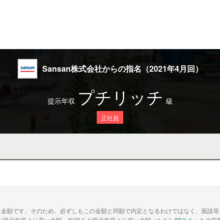
Sansan株式会社からの指名（2021年4月回）
プチリッチ
提示年収
級
正社員
た金額です。そのため、必ずしもこの金額と同額で内定となるわけではなく、面談等
が提示年収より高い金額、約25％が提示年収より低い金額（ただし
90％ルール
の範