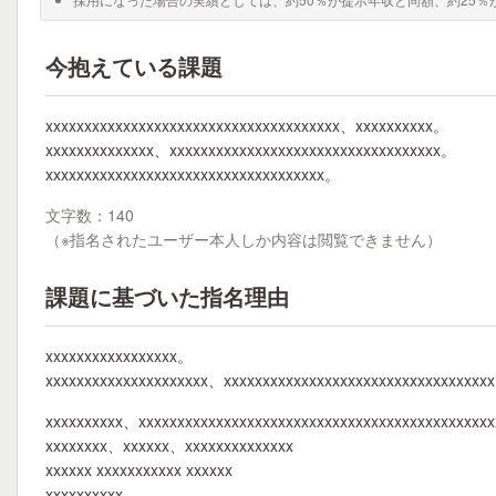
今抱えている課題
xxxxxxxxxxxxxxxxxxxxxxxxxxxxxxxxxxxxxx、xxxxxxxxxx。
xxxxxxxxxxxxxx、xxxxxxxxxxxxxxxxxxxxxxxxxxxxxxxxxxx。
xxxxxxxxxxxxxxxxxxxxxxxxxxxxxxxxxxxx。
文字数：140
（※指名されたユーザー本人しか内容は閲覧できません）
課題に基づいた指名理由
xxxxxxxxxxxxxxxxx。
xxxxxxxxxxxxxxxxxxxxx、xxxxxxxxxxxxxxxxxxxxxxxxxxxxxxxxx
xxxxxxxxxx、xxxxxxxxxxxxxxxxxxxxxxxxxxxxxxxxxxxxxxxxxxxxx
xxxxxxxx、xxxxxx、xxxxxxxxxxxxxx
xxxxxx xxxxxxxxxxx xxxxxx
xxxxxxxxxx