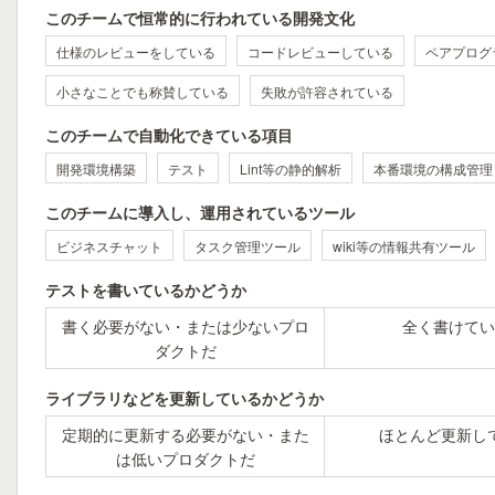
このチームで恒常的に行われている開発文化
仕様のレビューをしている
コードレビューしている
ペアプログ
小さなことでも称賛している
失敗が許容されている
このチームで自動化できている項目
開発環境構築
テスト
Lint等の静的解析
本番環境の構成管理
このチームに導入し、運用されているツール
ビジネスチャット
タスク管理ツール
wiki等の情報共有ツール
テストを書いているかどうか
書く必要がない・または少ないプロ
全く書けてい
ダクトだ
ライブラリなどを更新しているかどうか
定期的に更新する必要がない・また
ほとんど更新し
は低いプロダクトだ