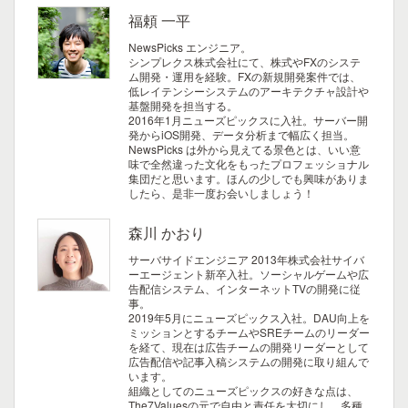
福頼 一平
NewsPicks エンジニア。
シンプレクス株式会社にて、株式やFXのシステ
ム開発・運用を経験。FXの新規開発案件では、
低レイテンシーシステムのアーキテクチャ設計や
基盤開発を担当する。
2016年1月ニューズピックスに入社。サーバー開
発からiOS開発、データ分析まで幅広く担当。
NewsPicks は外から見えてる景色とは、いい意
味で全然違った文化をもったプロフェッショナル
集団だと思います。ほんの少しでも興味がありま
したら、是非一度お会いしましょう！
森川 かおり
サーバサイドエンジニア
2013年株式会社サイバ
ーエージェント新卒入社。ソーシャルゲームや広
告配信システム、インターネットTVの開発に従
事。
2019年5月にニューズピックス入社。DAU向上を
ミッションとするチームやSREチームのリーダー
を経て、現在は広告チームの開発リーダーとして
広告配信や記事入稿システムの開発に取り組んで
います。
組織としてのニューズピックスの好きな点は、
The7Valuesの元で自由と責任を大切にし、多種