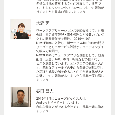
多様な才能を尊重する文化が浸透している所で
す。もしミッションやバリューに少しでも興味が
持てましたら是非お話ししましょう！
大森 亮
ワークスアプリケーションズ株式会社にて、財務
会計・固定資産管理・資金管理など複数のプロダ
クトの開発責任者を経験。 2019年10月
NewsPicksに入社し、新サービスJobPicksの開発
リーダーとしてサービス設計からコーディングま
で幅広く奮闘中。
NewsPicksはニュースアプリを基盤として、動画
配信、広告、ToB、教育、転職などの様々なサー
ビスを展開しています。エンジニアの裁量も大き
く、多彩なフィールドの中から自身のWillに応じ
た活躍と成長の場を作ることができる文化が大き
な魅力です。興味がありましたら是非一度お話し
ましょう！
春田 昌人
2019年1月にニューズピックス入社。
Androidを担当担当しています。
自由な働き方ができる会社です。是非一緒に働き
ましょう。