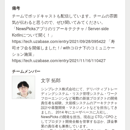
備考
チームでポッドキャストも配信しています。チームの雰囲
気が伝わると思うので、ぜひ聞いてみてください。
「NewsPicksアプリのリアーキテクチャ / Server-side
Kotlinについて聞く！」
https://tech.uzabase.com/entry/2021/09/28/095422 「寿
司オフ会を開催しました！/ withコロナ下のコミュニケー
ション施策」
https://tech.uzabase.com/entry/2021/11/16/110427
チームメンバー
文字 拓郎
シンプレクス株式会社にて、デリバティブトレー
ディングシステム・リスク管理システム・ワーク
フローエンジンなど複数の新規プロダクトの開発
責任者を経験。大規模システムのアーキテクチャ
設計や基盤開発・マネジメントなどを担当してき
ました。 2014 年にユーザベースに入社し、
NewsPicks の開発を担当。現在は CTO／CPO と
してプロダクト開発全般を管掌するほか、課金事
業の責任者も兼務しています。