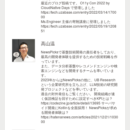
最近のブログ投稿です。
O11y Con 2022 by
CloudNative Days で登壇しました
https://tech.uzabase.com/entry/2022/03/14/1700
00
Ms.Engineer 主催の寄附講座に登壇しました
https://tech.uzabase.com/entry/2022/05/19/1208
51
高山温
NewsPicksで基盤技術開発の責任者をしており、
最高の開発者体験を提供するための技術戦略を作
っています。
また、データ分析基盤やレコメンドエンジンや検
索エンジンなどを開発するチームを率いていま
す。
2023年からはNewsPicksの他に、UB Research
という企業研究所を立ち上げ、LLM技術の研究開
発プロジェクトなどを率いています。
過去の対外発信もご覧ください。
開発組織が速
く仮説検証を回すために設定すべきKPIとは？
https://codezine.jp/article/detail/13695
サーバサ
イド開発にKotlinを全面採用！ NewsPicksが求め
る開発者体験は？
https://hatenanews.com/articles/2021/12/21/1030
00