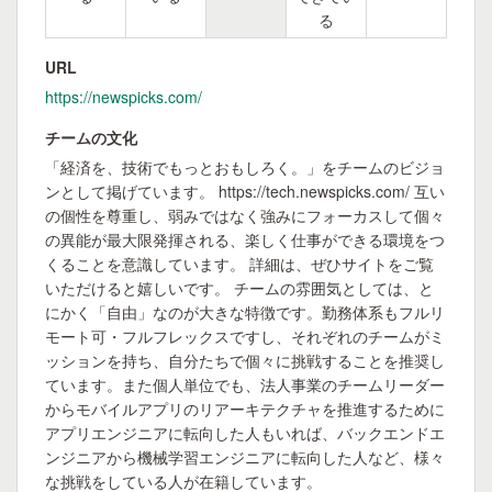
る
URL
https://newspicks.com/
チームの文化
「経済を、技術でもっとおもしろく。」をチームのビジョ
ンとして掲げています。 https://tech.newspicks.com/ 互い
の個性を尊重し、弱みではなく強みにフォーカスして個々
の異能が最大限発揮される、楽しく仕事ができる環境をつ
くることを意識しています。 詳細は、ぜひサイトをご覧
いただけると嬉しいです。 チームの雰囲気としては、と
にかく「自由」なのが大きな特徴です。勤務体系もフルリ
モート可・フルフレックスですし、それぞれのチームがミ
ッションを持ち、自分たちで個々に挑戦することを推奨し
ています。また個人単位でも、法人事業のチームリーダー
からモバイルアプリのリアーキテクチャを推進するために
アプリエンジニアに転向した人もいれば、バックエンドエ
ンジニアから機械学習エンジニアに転向した人など、様々
な挑戦をしている人が在籍しています。