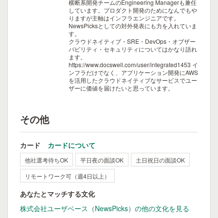
横断系開発チームのEngineering Managerも兼任
しています。プロダクト開発のためになんでもや
りますが主軸はインフラエンジニアです。
NewsPicksとしての対外発表にも力を入れていま
す。
クラウドネイティブ・SRE・DevOps・オブザー
バビリティ・セキュリティについてはかなり語れ
ます。
https://www.docswell.com/user/integrated1453
イ
ンフラだけでなく、アプリケーション開発にAWS
を活用したクラウドネイティブなサービスでユー
ザーに価値を届けたいと思っています。
その他
カード
カードについて
他社選考待ちOK
平日夜の面談OK
土日祝日の面談OK
リモートワーク可（週4日以上）
あなたとマッチする文化
株式会社ユーザベース（NewsPicks）の他の文化を見る