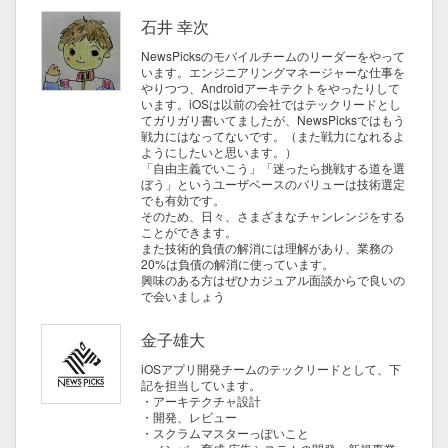
石井 幸次
NewsPicksのモバイルチームのリーダーをやって
います。エンジニアリングマネージャーな仕事を
やりつつ、Androidアーキテクトをやったりして
います。iOSは以前の会社ではテックリードとし
てガリガリ書いてましたが、NewsPicksではもう
戦力にはなってないです。（また戦力になれるよ
ようにしたいと思います。）
「自由主義でいこう」「迷ったら挑戦する道を選
ぼう」というユーザベースのバリューは技術選定
でも有効です。
そのため、日々、さまざまなチャンレンジをする
ことができます。
また技術的負債の解消には理解があり、業務の
20%は負債の解消に使っています。
興味のある方はぜひカジュアル面談からで良いの
で会いましょう
金子雄大
iOSアプリ開発チームのテックリードとして、下
記を担当しています。
・アーキテクチャ設計
・開発、レビュー
・スクラムマスターっぽいこと