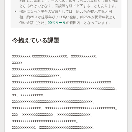
となるわけではなく、面談等を経て上下することもあります。
採用になった場合の実績としては、約50％が提示年収と同
額、約25％が提示年収より高い金額、約25％が提示年収より
低い金額（ただし
90％ルール
の範囲内）となっています。
今抱えている課題
xxxxxxxxx xxxxxxxxxxxxxxxxx、xxxxxxxxxxxx。
xxxxx
xxxxxxxxxxxxxxxxxxxxxxxxxxxxxxx
xxxxxxxxxxxxxxxxxxxxxxx、
xxxxxxxxxxxxxxxxxxxxxxxxxxxxxxxxxxxxxxxxxxxxxxxx、
xxxxxxxxxxxxxxxxxxxxxxxxxxxxxxxxxxxxxxxxxxxxxxxxxx。
xx、xxxxxxxxxxx、
xxxxxxxxxxxxxxxxxxxxxxxxxxxxxxxxxxxxxxx、
xxxxxxxxxxxxxx、xxxxxxxxxxxxxxxxxxxxxxxxxxxxxxxxxx。
xxx、xxxxxxxxxxxxxxx、xxxxxxxxxxxxxxxx、
xxxxxxxxxxxxxxxxxxxxxxxxxxxxxxx。
xxxxxxxxxxx、xxxxxxxxxxxxxxxxxxxxxxxxxx、