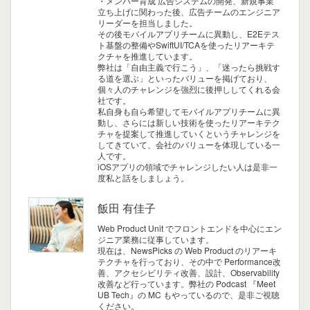
・メンバー育成
広告システムの開発、新規事業
立ち上げに関わった後、広告チームのエンジニア
リーダーを担当しました。
その後モバイルアプリチームに異動し、E2Eテス
ト基盤の整備やSwiftUI/TCAを使ったリアーキテ
クチャを推進しています。
弊社は「自由主義で行こう」、「迷ったら挑戦す
る道を選ぶ」といったバリューを掲げており、
個々人のチャレンジを強烈に後押ししてくれる会
社です。
私自身も自ら希望してモバイルアプリチームに異
動し、さらには新しい技術を使ったリアーキテク
チャを提案して推進していくというチャレンジを
してきていて、会社のバリューを体現している一
人です。
iOSアプリの領域でチャレンジしたい人は是非一
度私と話をしましょう。
飯田 有佳子
Web Product Unit でフロントエンドを中心にエン
ジニア業務に従事しています。
現在は、NewsPicks の Web Product のリアーキ
テクチャを行っており、その中で Performance改
善、アクセシビリティ改善、設計、Observability
改善など行っています。弊社の Podcast 『Meet
UB Tech』の MC もやっているので、是非ご視聴
ください。