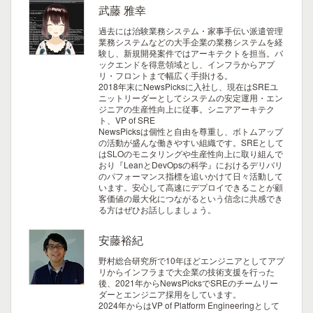
武藤 雅幸
過去には治験業務システム・家事手伝い派遣管理
業務システムなどの大手企業の業務システムを経
験し、新規開発案件ではアーキテクトを担当。バ
ックエンドを得意領域とし、インフラからアプ
リ・フロントまで幅広く手掛ける。
2018年末にNewsPicksに入社し、現在はSREユ
ニットリーダーとしてシステムの安定運用・エン
ジニアの生産性向上に従事。シニアアーキテク
ト、VP of SRE
NewsPicksは個性と自由を尊重し、ボトムアップ
の活動が盛んな働きやすい組織です。SREとして
はSLOのモニタリングや生産性向上に取り組んで
おり『LeanとDevOpsの科学』におけるデリバリ
のパフォーマンス指標を追いかけて日々活動して
います。安心して高速にデプロイできることが顧
客価値の最大化につながるという信念に共感でき
る方はぜひお話ししましょう。
安藤裕紀
野村総合研究所で10年ほどエンジニアとしてアプ
リからインフラまで大企業の技術支援を行った
後、2021年からNewsPicksでSREのチームリー
ダーとエンジニア採用をしています。
2024年からはVP of Platform Engineeringとして