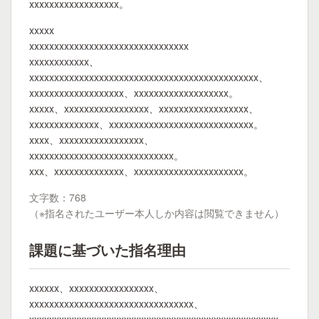
xxxxxxxxxxxxxxxxxx。
xxxxx
xxxxxxxxxxxxxxxxxxxxxxxxxxxxxxxx
xxxxxxxxxxxx、
xxxxxxxxxxxxxxxxxxxxxxxxxxxxxxxxxxxxxxxxxxxxxx、
xxxxxxxxxxxxxxxxxxx、xxxxxxxxxxxxxxxxxxx。
xxxxx、xxxxxxxxxxxxxxxxx、xxxxxxxxxxxxxxxxxx、
xxxxxxxxxxxxxx、xxxxxxxxxxxxxxxxxxxxxxxxxxxxx。
xxxx、xxxxxxxxxxxxxxxxx、
xxxxxxxxxxxxxxxxxxxxxxxxxxxxx。
xxx、xxxxxxxxxxxxxx、xxxxxxxxxxxxxxxxxxxxxx。
文字数：768
（※指名されたユーザー本人しか内容は閲覧できません）
課題に基づいた指名理由
xxxxxx、xxxxxxxxxxxxxxxxx、
xxxxxxxxxxxxxxxxxxxxxxxxxxxxxxxxx、