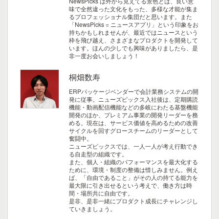
NewsPicks は外から見えてる景色とは、良い意
味で全然違った文化をもった、多様な才能が集ま
るプロフェッショナル集団だと思います。また
「NewsPicks = ニュースアプリ」という印象をお
持ちかもしれませんが、最近ではニュースという
枠を飛び越え、さまざまなプロダクトを開発して
います。ほんの少しでも興味がありましたら、是
非一度お会いしましょう！
桐畑数寿
ERPパッケージベンダーで会計業務システムの開
発に従事。ニューズピックス入社後は、定期購読
機能・動画配信機能などの多岐にわたる基盤機能
開発のほか、プレミアム事業の開発リーダーを務
める。現在は、サービス価値を高めるための改善
サイクルを回すグロースチームのリーダーとして
奮闘中。
ニューズピックスでは、一人一人が考え行動でき
る自走型の組織です。
また、個人・組織のパフォーマンスを最大化する
ために、環境・制度の整備は惜しみません。例え
ば、「自由であること」がその人の持てる能力を
最大限に引き出せるという考えで、働き方は時
間・場所共に自由です。
是非、是非一緒にプロダクト成長にチャレンジし
ていきましょう。