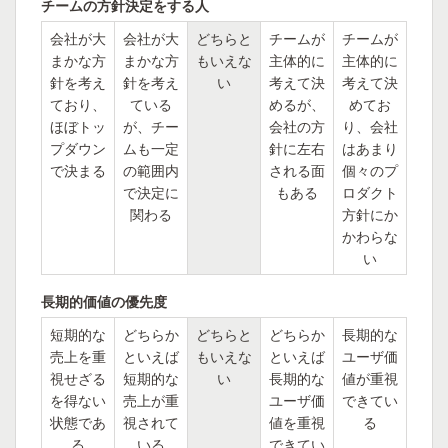
チームの方針決定をする人
会社が大
会社が大
どちらと
チームが
チームが
まかな方
まかな方
もいえな
主体的に
主体的に
針を考え
針を考え
い
考えて決
考えて決
ており、
ている
めるが、
めてお
ほぼトッ
が、チー
会社の方
り、会社
プダウン
ムも一定
針に左右
はあまり
で決まる
の範囲内
される面
個々のプ
で決定に
もある
ロダクト
関わる
方針にか
かわらな
い
長期的価値の優先度
短期的な
どちらか
どちらと
どちらか
長期的な
売上を重
といえば
もいえな
といえば
ユーザ価
視せざる
短期的な
い
長期的な
値が重視
を得ない
売上が重
ユーザ価
できてい
状態であ
視されて
値を重視
る
る
いる
できてい