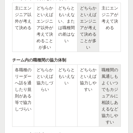
主にエン
どちらか
どちらと
どちらか
主にエン
ジニア以
といえば
もいえな
といえば
ジニアが
外が考え
エンジニ
い、また
エンジニ
考えて決
て決める
ア以外が
は職種間
アが考え
める
考えて決
の差はな
て決める
めること
い
ことが多
が多い
い
チーム内の職種間の協力体制
各職種の
どちらか
どちらと
どちらか
職種間の
リーダー
といえば
もいえな
といえば
風通しも
へ話を通
協力しづ
い
協力しや
よくいつ
したり規
らい
すい
でもカジ
則がある
ュアルに
等で協力
相談しあ
しづらい
えるなど
協力しや
すい