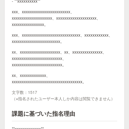
- **xxxxxxxxxx**
xxx、xxxxxxxxxxxxxxxxxxxxxxxx、
xxxxxxxxxxxxxxxxxxxx、xxxxxxxxxxxxxxxxxxxx、
xxxxxxxxxxxxxxxx。
xxx、xxxxxxxxxxxxxxxxxxxxxxxxxxxxx、xxxxxxxxxxxx、
xxxxxxxxxxxxxxxxxxxxxxxx。
xx、xxxxxxxxxxxxxxxxxxxx、xx、xxxxxxxxxxxxxxx、
xxxxxxxxxxxxxxxxxxxxxxxxx、
xxxxxxxxxxxxxxxxxxxxxxxxx。
xx、xxxxxxxxxxxxx、
xxxxxxxxxxxxxxxxxxxxxxxxxxxxxxxxxxx。
文字数：1517
（※指名されたユーザー本人しか内容は閲覧できません）
課題に基づいた指名理由
**xxxxxxxxxxxxx**