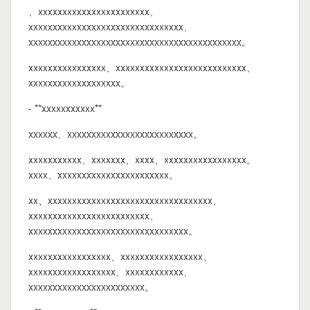
、xxxxxxxxxxxxxxxxxxxxxxx、
xxxxxxxxxxxxxxxxxxxxxxxxxxxxxxxx、
xxxxxxxxxxxxxxxxxxxxxxxxxxxxxxxxxxxxxxxxxxxx。
xxxxxxxxxxxxxxxx、xxxxxxxxxxxxxxxxxxxxxxxxxxx、
xxxxxxxxxxxxxxxxxxx。
- **xxxxxxxxxxx**
xxxxxx、xxxxxxxxxxxxxxxxxxxxxxxxxx。
xxxxxxxxxxx、xxxxxxx、xxxx、xxxxxxxxxxxxxxxxx。
xxxx、xxxxxxxxxxxxxxxxxxxxxxx。
xx、xxxxxxxxxxxxxxxxxxxxxxxxxxxxxxxxxx、
xxxxxxxxxxxxxxxxxxxxxxxxx、
xxxxxxxxxxxxxxxxxxxxxxxxxxxxxxxxx。
xxxxxxxxxxxxxxxxx、xxxxxxxxxxxxxxxxx、
xxxxxxxxxxxxxxxxxx、xxxxxxxxxxxx、
xxxxxxxxxxxxxxxxxxxxxxxx。