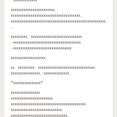
xxxxxxxxxxxxxxxxxxxxxxxx、
xxxxxxxxxxxxxxxxxxxxxxxxxxxxxxxxxxxxxx、
xxxxxxxxxxxxxxxxxxxxxxxxxxxxxxxxxxxxxxxxxxxxxxxxxxxx
。
xxxxxxxxx、xxxxxxxxxxxxxxxxxxxxxxxxxxxx、
- xxxxxxxxxxxxxxxxxxxxxxxxxxxxxxxxxxxxx
- xxxxxxxxxxxxxxxxxxxxxxxxxxxxxxxx
xxxxxxxxxxxxxxxxxxx。
xx、xxxxxxxxx、xxxxxxxxxxxxxxxxxxxxxxxxxxxxxxx、
xxxxxxxxxxxxxxxx、xxxxxxxxxxxxxx。
**xxxxxxxxxxxxxxx**
xxxxxxxxxxxxxxxx
xxxxxxxxxxxxxxxxxxxxxxx、
xxxxxxxxxxxxxxxxxxxxxxxxxxxxxxxxxxxxxxxxx、
xxxxxxxxxxxxxxxxxxxxxxxxxxxx、
xxxxxxxxxxxxxxxxxxxxxxxxxxxxxxx。