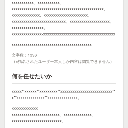
xxxxxxxxxxx、xxxxxxxxxxx、
xxxxxxxxxxxxxxxxxxxxxxxxxxxxxxxxxxxxxxxxxxxxxx、
xxxxxxxxxxxxxx、xxxxxxxxxxxxxxxxxxxxxx。
xxxxxxxxxxxxxxxxxxxxxxxxxxx、xxxxxxxxxxxxxxxxxxxx、
xxxxxxxxxxxxxxxx。
xxxxxxxxxxxxxxx-xxxxxxxxxxxxxxxxxxxxxxxxxxxxxxxxxxxx
xxxxxxxxxxxxxxxxxxxxxxxxxxxxxxxxxxxxxxxx
文字数：1396
（※指名されたユーザー本人しか内容は閲覧できません）
何を任せたいか
xxxxx**xxxxxx**xxxxxxxxx**xxxxxxxxxxxxxxxxxxxxxxxxxx**
x**xxxxxxxxxxxxxx**xxxxxxxxxxxxxxx。
xxxxxxxxxxxxx
xxxxxxxxxxxxxxxxxxxxxxxx、xxxxxxxxxxxxxx、
xxxxxxxxxxxxxxxxxxxxxxxxx。