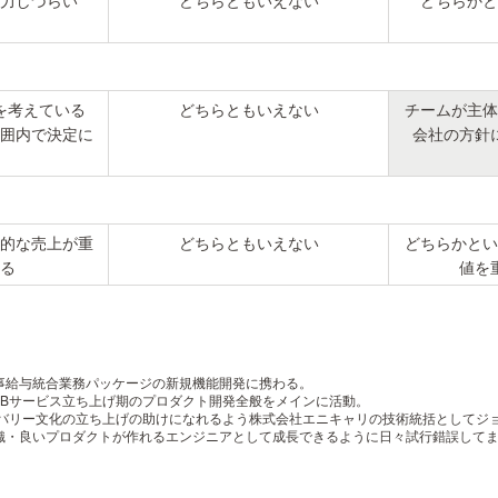
力しづらい
どちらともいえない
どちらかと
を考えている
どちらともいえない
チームが主体
囲内で決定に
会社の方針
的な売上が重
どちらともいえない
どちらかとい
る
値を
事給与統合業務パッケージの新規機能開発に携わる。
EBサービス立ち上げ期のプロダクト開発全般をメインに活動。
リバリー文化の立ち上げの助けになれるよう株式会社エニキャリの技術統括としてジ
織・良いプロダクトが作れるエンジニアとして成長できるように日々試行錯誤して