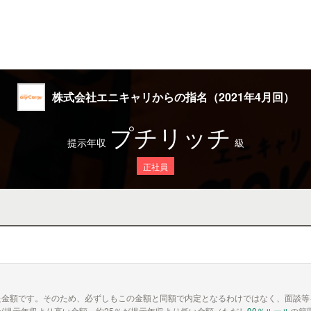
株式会社エニキャリからの指名（2021年4月回）
プチリッチ
提示年収
級
正社員
た金額です。そのため、必ずしもこの金額と同額で内定となるわけではなく、面談等
が提示年収より高い金額、約25％が提示年収より低い金額（ただし
90％ルール
の範