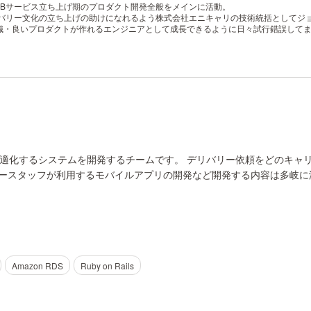
EBサービス立ち上げ期のプロダクト開発全般をメインに活動。
リバリー文化の立ち上げの助けになれるよう株式会社エニキャリの技術統括としてジ
織・良いプロダクトが作れるエンジニアとして成長できるように日々試行錯誤して
適化するシステムを開発するチームです。 デリバリー依頼をどのキャ
リースタッフが利用するモバイルアプリの開発など開発する内容は多岐に
Amazon RDS
Ruby on Rails