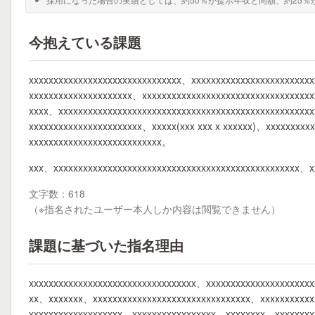
今抱えている課題
xxxxxxxxxxxxxxxxxxxxxxxxxxxxxxx、xxxxxxxxxxxxxxxxxxxxxxxxx
xxxxxxxxxxxxxxxxxxxxx、xxxxxxxxxxxxxxxxxxxxxxxxxxxxxxxxxx
xxxx、xxxxxxxxxxxxxxxxxxxxxxxxxxxxxxxxxxxxxxxxxxxxxxxxxxx
xxxxxxxxxxxxxxxxxxxxxxx、xxxxx(xxx xxx x xxxxxx)、xxxxxxxxx
xxxxxxxxxxxxxxxxxxxxxxxxxxx。
xxx、xxxxxxxxxxxxxxxxxxxxxxxxxxxxxxxxxxxxxxxxxxxxxxxxxx、x
文字数：618
（※指名されたユーザー本人しか内容は閲覧できません）
課題に基づいた指名理由
xxxxxxxxxxxxxxxxxxxxxxxxxxxxxxxxxx、xxxxxxxxxxxxxxxxxxxxx
xx、xxxxxxx、xxxxxxxxxxxxxxxxxxxxxxxxxxxxxxxx、xxxxxxxxxx
xxxxxxxxxxxxxxxxxxx、xxxxxxxxxxxxxxxxx、xxxxxxxx、xxxxxxxx