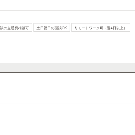
談の交通費相談可
土日祝日の面談OK
リモートワーク可（週4日以上）