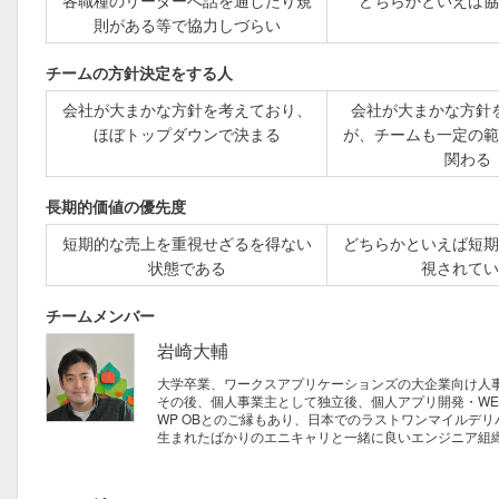
各職種のリーダーへ話を通したり規
どちらかといえば協
則がある等で協力しづらい
チームの方針決定をする人
会社が大まかな方針を考えており、
会社が大まかな方針
ほぼトップダウンで決まる
が、チームも一定の範
関わる
長期的価値の優先度
短期的な売上を重視せざるを得ない
どちらかといえば短期
状態である
視されてい
チームメンバー
岩崎大輔
大学卒業、ワークスアプリケーションズの大企業向け人
その後、個人事業主として独立後、個人アプリ開発・W
WP OBとのご縁もあり、日本でのラストワンマイルデ
生まれたばかりのエニキャリと一緒に良いエンジニア組