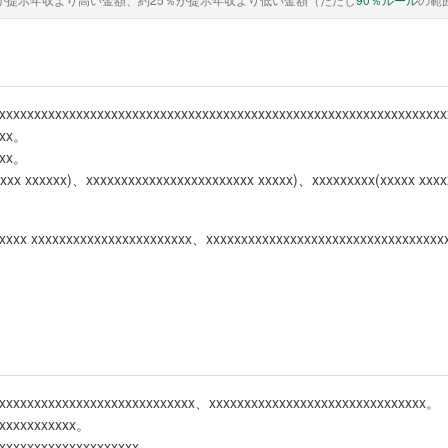
xxxxxxxxxxxxxxxxxxxxxxxxxxxxxxxxxxxxxxxxxxxxxxxxxxxxxxxxxxxxxxxx
xxx。
xxx。
xxxx xxxxxx)、xxxxxxxxxxxxxxxxxxxxxxxx xxxxx)、xxxxxxxxx(xxxxx xx
xxxx xxxxxxxxxxxxxxxxxxxxxxx、xxxxxxxxxxxxxxxxxxxxxxxxxxxxxxxxx
xxxxxxxxxxxxxxxxxxxxxxxxxxxxx、xxxxxxxxxxxxxxxxxxxxxxxxxxxxxxx。
xxxxxxxxxxxx。
xxxxxxxxxxxxxxxxxxxx。