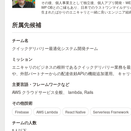
その後、個人事業主として独立後、個人アプリ開発・W
WP OBとのご縁もあり、日本でのラストワンマイルデ
生まれたばかりのエニキャリと一緒に良いエンジニア組
所属先候補
チーム名
クイックデリバリー最適化システム開発チーム
ミッション
エニキャリのビジネスの根幹であるクイックデリバリー業務を最
や、外部パートナーからの配達依頼APIの機能追加運用。 キャ
主要言語・フレームワークなど
AWS クラウドサービス全般、 lambda, Rails
その他技術
Firebase
AWS Lambda
React Native
Serverless Framework
チームの人数
5人以下