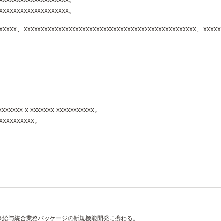
xxxxxxxxxxxxxxxxxxxxx。
xxxxxx、xxxxxxxxxxxxxxxxxxxxxxxxxxxxxxxxxxxxxxxxxxxxxxxxxx、xxxxx
xxxxxxx x xxxxxxx xxxxxxxxxxx。
xxxxxxxxxxx。
事給与統合業務パッケージの新規機能開発に携わる。