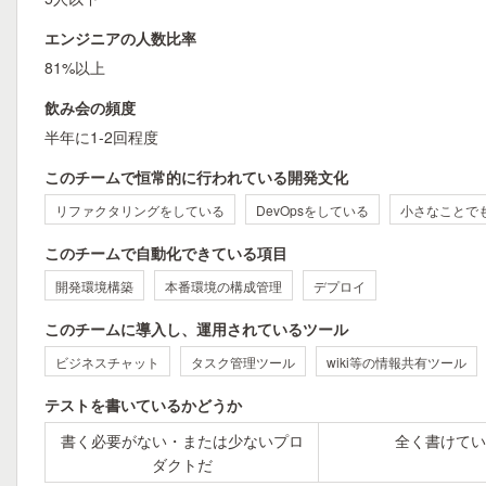
エンジニアの人数比率
81%以上
飲み会の頻度
半年に1-2回程度
このチームで恒常的に行われている開発文化
リファクタリングをしている
DevOpsをしている
小さなことで
このチームで自動化できている項目
開発環境構築
本番環境の構成管理
デプロイ
このチームに導入し、運用されているツール
ビジネスチャット
タスク管理ツール
wiki等の情報共有ツール
テストを書いているかどうか
書く必要がない・または少ないプロ
全く書けてい
ダクトだ