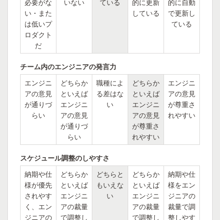
必要がな
いない
ている
的に更新
的に自動
い・また
している
で更新し
は低いプ
ている
ロダクト
だ
チーム内のエンジニアの発言力
エンジニ
どちらか
職種によ
どちらか
エンジニ
アの意見
といえば
る差はな
といえば
アの意見
が通りづ
エンジニ
い
エンジニ
が尊重さ
らい
アの意見
アの意見
れやすい
が通りづ
が尊重さ
らい
れやすい
スケジュール調整のしやすさ
納期や仕
どちらか
どちらと
どちらか
納期や仕
様が優先
といえば
もいえな
といえば
様をエン
されやす
エンジニ
い
エンジニ
ジニアの
く、エン
アの裁量
アの裁量
裁量で調
ジニアの
で調整し
で調整し
整しやす