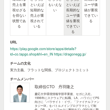
売上を重
といえば
もいえな
といえば
ユーザ価
視せざる
短期的な
い
長期的な
値が重視
を得ない
売上が重
ユーザ価
できてい
状態であ
視されて
値を重視
る
る
いる
できてい
る
URL
https://play.google.com/store/apps/details?
id=co.tapgo.shop&hl=en_IN https://dragonegg.jp/
チームの文化
実力主義、フラットな関係、プロジェクトコミット
チームメンバー
取締役CTO 丹羽隆之
慶応大学環境情報学部卒業後、セガに入社。
1996年にスクウェアに転職、LA、ハワイにてPS
向けに「パラサイト・イヴ」「ファイナルファン
タジーIX」をバトルメインプログラマとして制
作。DB、ネットワークに興味出てい2001年に野