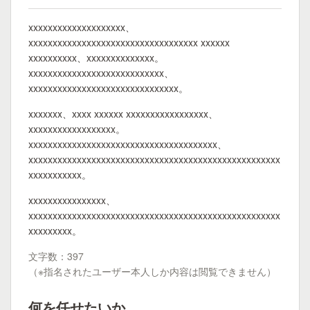
xxxxxxxxxxxxxxxxxxxx、
xxxxxxxxxxxxxxxxxxxxxxxxxxxxxxxxxxx xxxxxx
xxxxxxxxxx、xxxxxxxxxxxxxx。
xxxxxxxxxxxxxxxxxxxxxxxxxxxx、
xxxxxxxxxxxxxxxxxxxxxxxxxxxxxxx。
xxxxxxx、xxxx xxxxxx xxxxxxxxxxxxxxxxx、
xxxxxxxxxxxxxxxxxx。
xxxxxxxxxxxxxxxxxxxxxxxxxxxxxxxxxxxxxxx、
xxxxxxxxxxxxxxxxxxxxxxxxxxxxxxxxxxxxxxxxxxxxxxxxxxxx
xxxxxxxxxxx。
xxxxxxxxxxxxxxxx、
xxxxxxxxxxxxxxxxxxxxxxxxxxxxxxxxxxxxxxxxxxxxxxxxxxxx
xxxxxxxxx。
文字数：397
（※指名されたユーザー本人しか内容は閲覧できません）
何を任せたいか