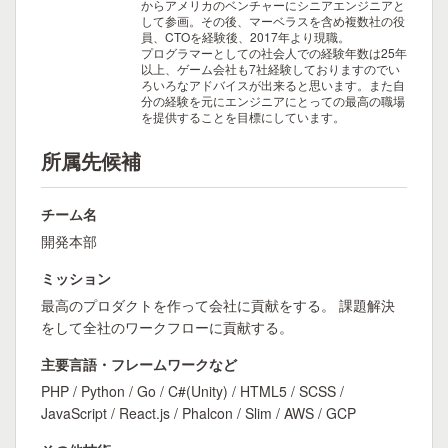
からアメリカのベンチャーにシニアエンジニアと
して参画。その後、マーベラスを含め複数社の役
員、CTOを経験後、2017年より現職。
プログラマーとしての社会人での経験年数は25年
以上、ゲーム会社も7社経験しておりますのでい
ろいろなアドバイスが出来ると思います。また自
分の経験を元にエンジニアにとっての最高の職場
を提供することを目標にしています。
所属先候補
チーム名
開発本部
ミッション
最高のプロダクトを作って会社に貢献をする。 課題解決
をして全社のワークフローに貢献する。
主要言語・フレームワークなど
PHP / Python / Go / C#(Unity) / HTML5 / SCSS /
JavaScript / React.js / Phalcon / Slim / AWS / GCP