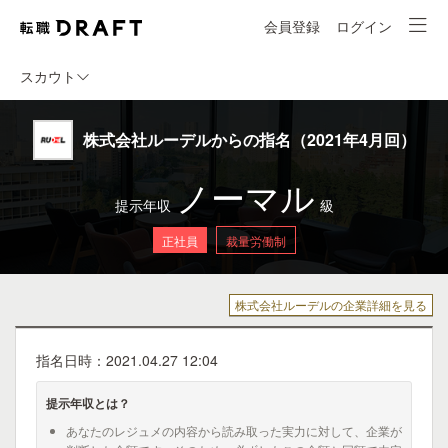
会員登録
ログイン
スカウト
株式会社ルーデルからの指名（2021年4月回）
ノーマル
提示年収
級
正社員
裁量労働制
株式会社ルーデルの企業詳細を見る
指名日時：2021.04.27 12:04
提示年収とは？
あなたのレジュメの内容から読み取った実力に対して、企業が