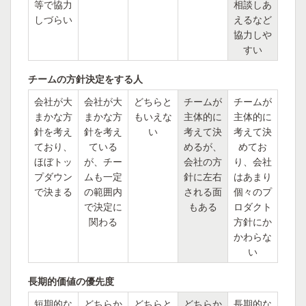
等で協力
相談しあ
しづらい
えるなど
協力しや
すい
チームの方針決定をする人
会社が大
会社が大
どちらと
チームが
チームが
まかな方
まかな方
もいえな
主体的に
主体的に
針を考え
針を考え
い
考えて決
考えて決
ており、
ている
めるが、
めてお
ほぼトッ
が、チー
会社の方
り、会社
プダウン
ムも一定
針に左右
はあまり
で決まる
の範囲内
される面
個々のプ
で決定に
もある
ロダクト
関わる
方針にか
かわらな
い
長期的価値の優先度
短期的な
どちらか
どちらと
どちらか
長期的な