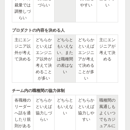
裁量では
づらい
やすい
い
調整しづ
らい
プロダクトの内容を決める人
主にエン
どちらか
どちらと
どちらか
主にエン
ジニア以
といえば
もいえな
といえば
ジニアが
外が考え
エンジニ
い、また
エンジニ
考えて決
て決める
ア以外が
は職種間
アが考え
める
考えて決
の差はな
て決める
めること
い
ことが多
が多い
い
チーム内の職種間の協力体制
各職種の
どちらか
どちらと
どちらか
職種間の
リーダー
といえば
もいえな
といえば
風通しも
へ話を通
協力しづ
い
協力しや
よくいつ
したり規
らい
すい
でもカジ
則がある
ュアルに