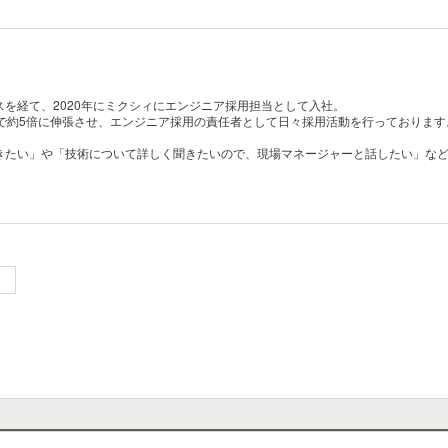
を経て、2020年にミクシィにエンジニア採用担当として入社。
で約5倍に伸張させ、エンジニア採用の責任者として日々採用活動を行っております
きたい」や「技術について詳しく聞きたいので、現場マネージャーと話したい」な
）