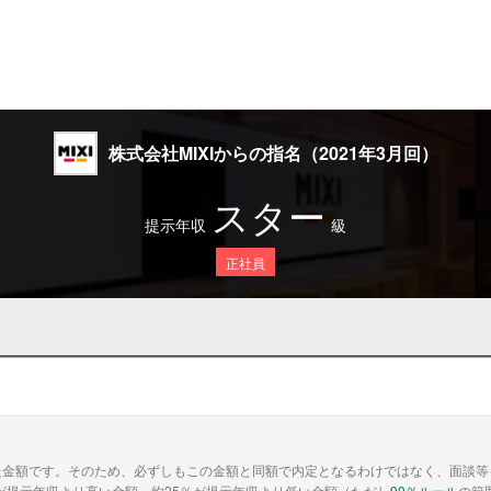
株式会社MIXIからの指名（2021年3月回）
スター
提示年収
級
正社員
た金額です。そのため、必ずしもこの金額と同額で内定となるわけではなく、面談等
が提示年収より高い金額、約25％が提示年収より低い金額（ただし
90％ルール
の範