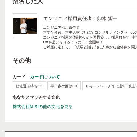
指名した人
エンジニア採用責任者：卯木 源一
エンジニア採用責任者
大学卒業後、大手人材会社にてコンサルティングセールス
エンジニア採用の体制を0から再構築し、採用数を1年半
CXを届けられるように日々奮闘中！
ご希望に応じて、「現場と話す前に人事から全体像を聞
その他
カード
カードについて
他社選考待ちOK
平日夜の面談OK
リモートワーク可（週3日以上
あなたとマッチする文化
株式会社MIXIの他の文化を見る