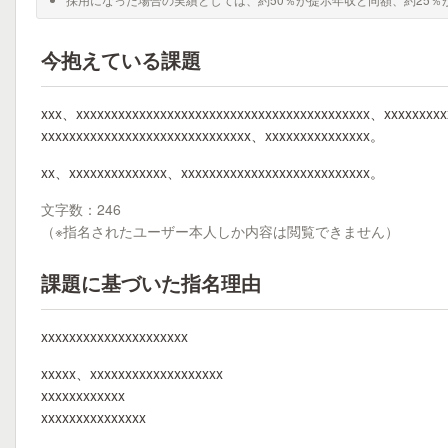
今抱えている課題
xxx、xxxxxxxxxxxxxxxxxxxxxxxxxxxxxxxxxxxxxxxxxx、xxxxxxxx
xxxxxxxxxxxxxxxxxxxxxxxxxxxxxx、xxxxxxxxxxxxxxx。
xx、xxxxxxxxxxxxxx、xxxxxxxxxxxxxxxxxxxxxxxxxxx。
文字数：246
（※指名されたユーザー本人しか内容は閲覧できません）
課題に基づいた指名理由
xxxxxxxxxxxxxxxxxxxxx
xxxxx、xxxxxxxxxxxxxxxxxxx
xxxxxxxxxxxx
xxxxxxxxxxxxxxx