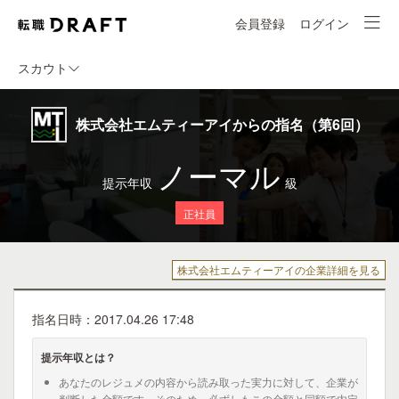
会員登録
ログイン
スカウト
株式会社エムティーアイからの指名（第6回）
ノーマル
提示年収
級
正社員
株式会社エムティーアイの企業詳細を見る
指名日時：2017.04.26 17:48
提示年収とは？
あなたのレジュメの内容から読み取った実力に対して、企業が
判断した金額です。そのため、必ずしもこの金額と同額で内定