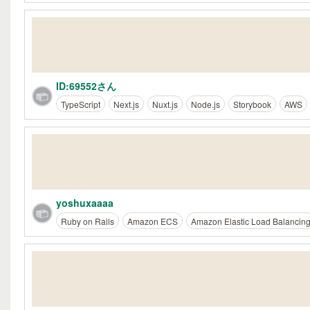
ID:69552さん
TypeScript
Next.js
Nuxt.js
Node.js
Storybook
AWS
yoshuxaaaa
Ruby on Rails
Amazon ECS
Amazon Elastic Load Balancin