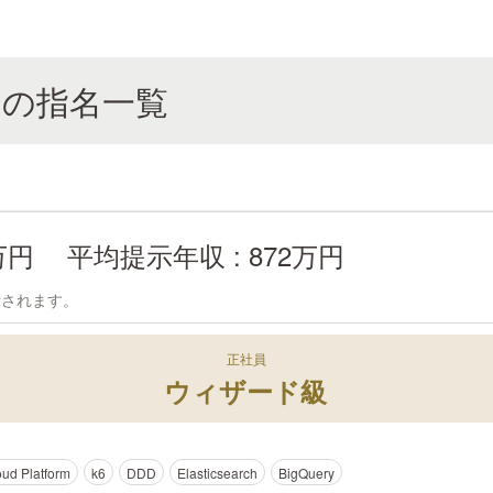
月回の指名一覧
2万円
平均提示年収 : 872万円
示されます。
正社員
ウィザード級
ud Platform
k6
DDD
Elasticsearch
BigQuery