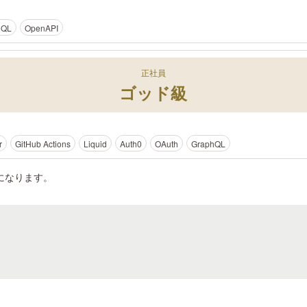
hQL
OpenAPI
正社員
ゴッド級
r
GitHub Actions
Liquid
Auth0
OAuth
GraphQL
になります。