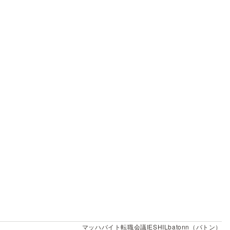
マッハバイト
転職会議
IESHIL
batonn（バトン）