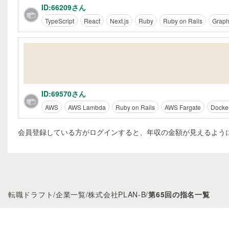
ID:66209さん
TypeScript
React
Next.js
Ruby
Ruby on Rails
Grap
ID:69570さん
AWS
AWS Lambda
Ruby on Rails
AWS Fargate
Docke
会員登録している方がログインすると、年収の金額が見えるよう
転職ドラフト
/
企業一覧
/
株式会社PLAN-B
/
第65回の指名一覧